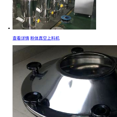
查看详情
粉体真空上料机