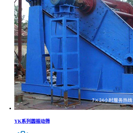
YK系列圆振动筛