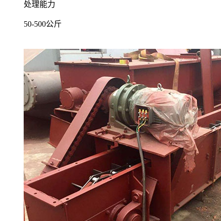
处理能力
50-500公斤
点击免费咨询