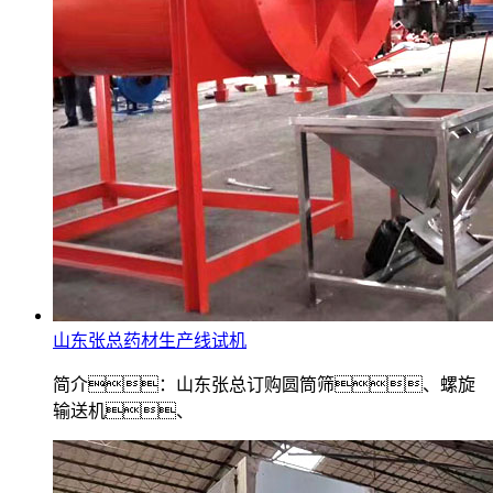
山东张总药材生产线试机
简介：山东张总订购圆筒筛、螺旋
输送机、