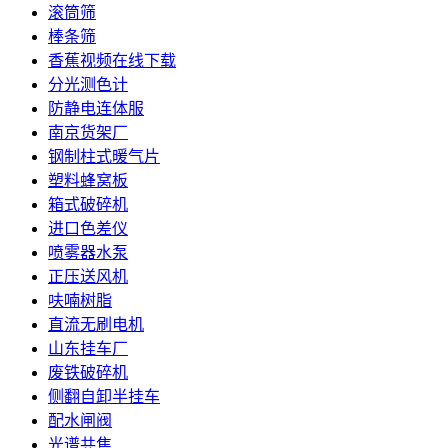
滚筒筛
棒条筛
香蕉视频在线下载
分光测色计
防静电连体服
南京货架厂
钢制柱式暖气片
塑料蜂窝板
箱式破碎机
进口色差仪
喷雾器水泵
正压送风机
呋喃树脂
直流无刷电机
山东挂车厂
废铁破碎机
侧翻自卸半挂车
配水闸阀
光谱共焦