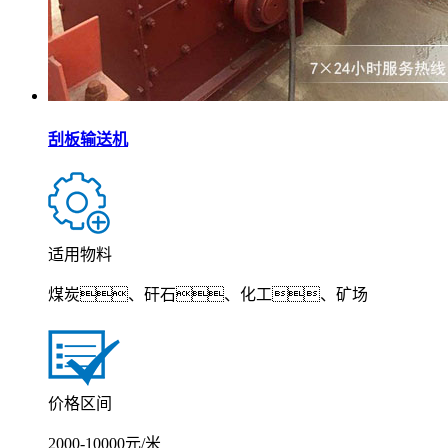
刮板输送机
适用物料
煤炭、矸石、化工、矿场
价格区间
2000-10000元/米