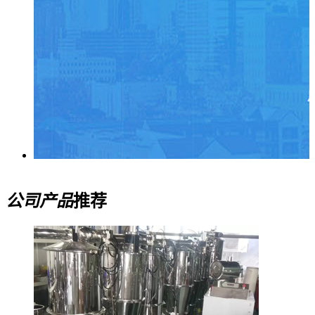
公司产品
推荐