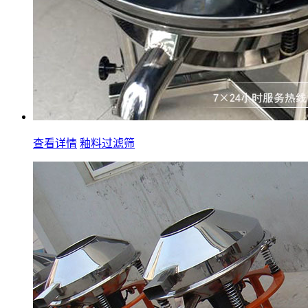
查看详情
釉料过滤筛