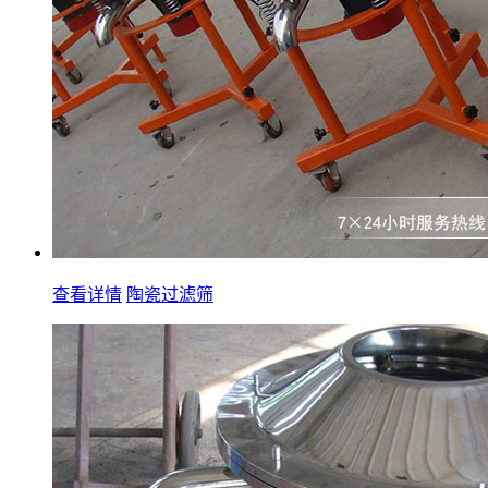
查看详情
陶瓷过滤筛