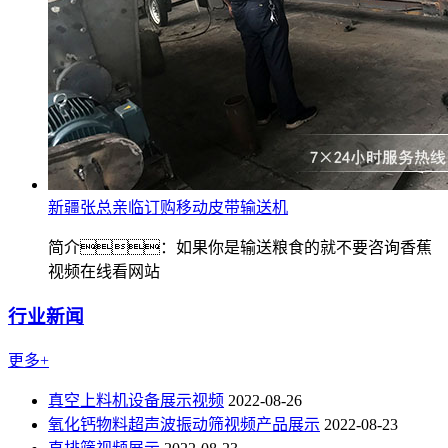
新疆张总亲临订购移动皮带输送机
简介：如果你是输送粮食的就不要咨询香蕉
视频在线看网站
行业新闻
更多+
真空上料机设备展示视频
2022-08-26
氧化钙物料超声波振动筛视频产品展示
2022-08-23