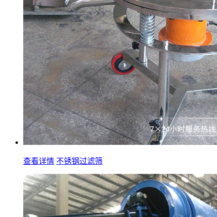
查看详情
不锈钢过滤筛