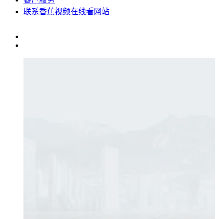
联系香蕉视频在线看网站