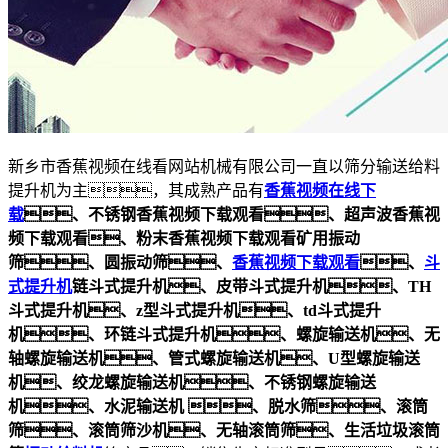
新乡市香蕉视频在线看网站机械有限公司一直以筛分输送给料
提升机为主，其成熟产品有
香蕉视频在线下
载
、不锈钢香蕉视频下载观看、超声波香蕉视
频下载观看、粉末香蕉视频下载观看矿用振动
筛、圆振动筛、
香蕉视频下载观看
、
斗
式提升机
链斗式提升机、皮带斗式提升机、TH
斗式提升机、z型斗式提升机、td斗式提升
机、环链斗式提升机、螺旋输送机、无
轴螺旋输送机、管式螺旋输送机、U型螺旋输送
机、绞龙螺旋输送机、不锈钢螺旋输送
机、水泥输送机 、脱水筛、滚筒
筛、滚筒筛沙机、无轴滚筒筛、生活垃圾滚筒