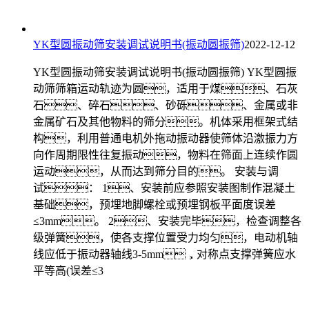
YK型圆振动筛安装调试说明书(振动圆振筛)
2022-12-12
YK型圆振动筛安装调试说明书(振动圆振筛) YK型圆振
动筛筛箱运动轨迹为圆，适用于煤、石灰
石、碎石、砂砾、金属或非
金属矿石及其他物料的筛分。机体采用框架式结
构，利用普通电机外拖动振动器使筛体沿激振力方
向作周期限性往复振动，物料在筛面上连续作圆
运动，从而达到筛分目的。 安装与调
试： 1、安装前应参照安装图制作混凝土
基础，预埋地脚螺栓或预埋钢板平面度误差
≤3mm。 2、安装完毕，检查调整各
级弹簧，使各支撑位置受力均匀，电动机轴
线应低于振动器轴线3-5mm，对称点支撑弹簧应水
平等高(误差≤3