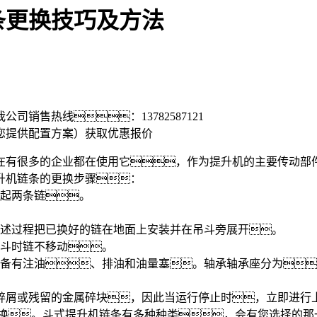
条更换技巧及方法
我公司销售热线：
13782587121
您提供配置方案）
获取优惠报价
在有很多的企业都在使用它，作为提升机的主要传动部
升机链条的更换步骤：
起两条链。
述过程把已换好的链在地面上安装并在吊斗旁展开。
斗时链不移动。
有注油、排油和油量塞。轴承轴承座分为
屑或残留的金属碎块，因此当运行停止时，立即进行上
。斗式提升机链条有多种种类，会有您选择的那