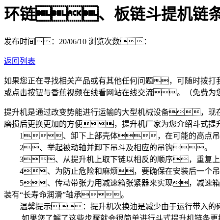
环链、板链斗提机链
发布时间：20/06/10
浏览次数：
返回列表
如果您正在寻找相关产品或有其他任何问题，可随时拨打
或点击按钮与香蕉视频在线看网站在线交流。（免费为
提升机是通过改变势能进行运输的大型机械设备，现
磨损后更换更加的方便，提升机厂家为您介绍斗式提
1、卸下上部壳体，在可能的高点吊
2、举起被动轴并卸下吊斗及相应的吊钩。
3、从提升机上取下链以相反的顺序，重复上
4、为防止危险和麻烦，要确保在安装后一个吊
5、传动带张力用减速箱张紧器来实现，减速箱备
装有“长寿命润滑”轴承。
温馨提示：提升机次换油是减少由于运行带入的碎
如果您了解了这些步骤就会很简单进行斗式提升机链条更换