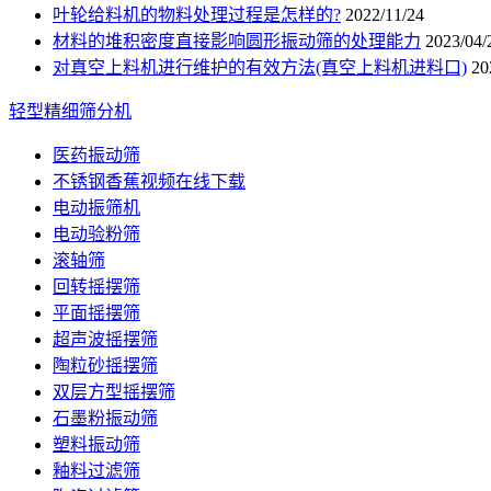
叶轮给料机的物料处理过程是怎样的?
2022/11/24
材料的堆积密度直接影响圆形振动筛的处理能力
2023/04/
对真空上料机进行维护的有效方法(真空上料机进料口)
20
轻型精细筛分机
医药振动筛
不锈钢香蕉视频在线下载
电动振筛机
电动验粉筛
滚轴筛
回转摇摆筛
平面摇摆筛
超声波摇摆筛
陶粒砂摇摆筛
双层方型摇摆筛
石墨粉振动筛
塑料振动筛
釉料过滤筛