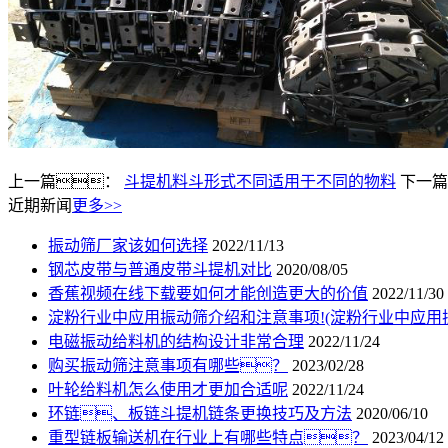
上一篇：
斗提机料斗形式不同适用于不同的物料
下一篇
近期新闻
更多>>
振动筛厂家该如何选择
2022/11/13
钢芯皮带与普通皮带斗提机对比
2020/08/05
香蕉视频在线下载要如何才能创造更大的价值
2022/11/30
淀粉行业中应用振动筛介绍和注意事项!(淀粉行业中应用
电磁振动给料机的结构设计非常合理
2022/11/24
购买振动筛注意事项有哪些？
2023/02/28
叶轮给料机怎么使用才更加合适呢
2022/11/24
环链、板链斗提机链条更换技巧及方法
2020/06/10
重型链板输送机在行业上有哪些特点？
2023/04/12