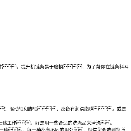
件，提升机链条易于磨损，为了帮你在链条料斗
：驱动轴和脚轴，都备有润滑脂嘴。或是
述工作，好是用一些合适的洗涤品来清洗。
一种，每一种都有不同的用处，相信您会选到您所