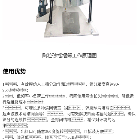
陶粒砂摇摆筛工作原理图
使用优势
1、有效模仿人工筛分动作和过程，筛分精度高达90-
95%；
2、低频率小负荷工作，筛网使用寿命长久，降低运
行及维修成本；
3、可增设多种清网装置（如：弹跳球清洁网面，
超声波技术清洁网面等），可有效解决筛面堵塞问题，确保
筛分的连续性，全封闭结构，减少对环境的污
染；
4、出料口可随意360度旋转，且拆装方便；
5、噪音低，噪音可低至75dBa；