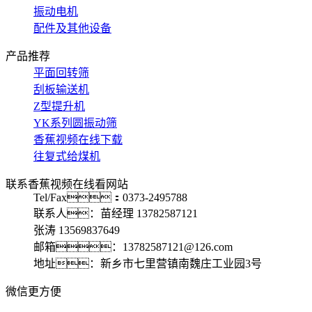
振动电机
配件及其他设备
产品推荐
平面回转筛
刮板输送机
Z型提升机
YK系列圆振动筛
香蕉视频在线下载
往复式给煤机
联系香蕉视频在线看网站
Tel/Fax：0373-2495788
联系人：苗经理 13782587121
张涛 13569837649
邮箱：13782587121@126.com
地址：新乡市七里营镇南魏庄工业园3号
微信更方便