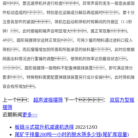
音，要迅速停机并进行检查，异常声音的发生一般是由紧固
件松动造成的，特别是在运输或分解后再组装时，要十分
注意各部件的紧固，筛机在起动和停机时有瞬间的共振区（1-2秒
钟），此时振幅和噪声会明显增大，属正常现象。
4、圆形摇摆筛空运转正常后，可将少量的物料通过进料口投入
筛机，而后慢慢增加到所需和所能承受的给料量，此时应根据
网面出料情况进行重锤的调整，使筛机的效率达到最佳状态。
5、圆形摇摆筛一般物料不配备弹跳球装置，即可满足筛分
要求，特殊物料需要配置弹跳球装置另行设计安装，此时筛机噪
音会有所增加。
上一个：
超声波摇摆筛
下一个：
双层方型摇
摆筛
近期新闻
更多>>
板链斗式提升机减速机选择
2022/12/03
尾矿干排量200吨一小时的脱水筛多少钱(尾矿库容量)