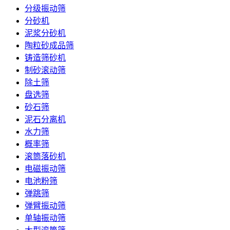
分级振动筛
分砂机
泥浆分砂机
陶粒砂成品筛
铸造筛砂机
制砂滚动筛
除土筛
盘选筛
砂石筛
泥石分离机
水力筛
概率筛
滚筒落砂机
电磁振动筛
电池粉筛
弹跳筛
弹臂振动筛
单轴振动筛