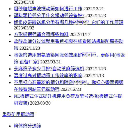
2023/03/18
粗砂糖超声波振动筛如何进行工作
2022/12/21
塑料颗粒筛分用什么振动筛设备好?
2022/11/23
倾角皮带输送机分类有哪几种？它们的工作原理
2023/03/02
方形摇摆筛适合筛哪些物料
2022/11/17
盐酸盐筛分过滤就用香蕉视频在线看网站机械防腐振动
筛
2022/11/23
弛张筛选用聚氨酯筛网张弛效果好，更耐用(弛张
筛 设备厂家)
2023/03/31
芝麻筛子多少目好?自动芝麻筛选机
2022/11/23
温度过高对振动筛工作效率的影响
2022/11/13
不用担心石墨粉的筛分和除杂。你担心香蕉视频
在线看网站三元振动筛
2022/12/23
NE板链式斗式提升机使用负荷及型号选择(板链式斗提
机安装)
2023/03/30
重型矿用振动筛
粉体筛分选筛