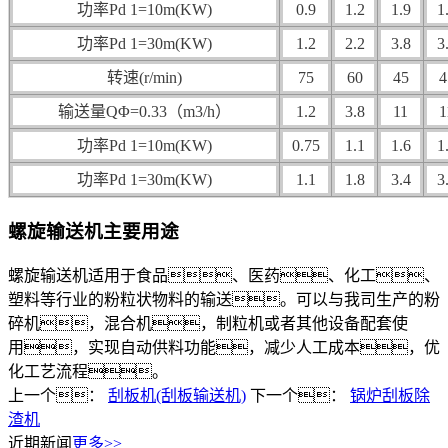
功率Pd 1=10m(KW)
0.9
1.2
1.9
1
功率Pd 1=30m(KW)
1.2
2.2
3.8
3
转速(r/min)
75
60
45
4
输送量QΦ=0.33（m3/h）
1.2
3.8
11
1
功率Pd 1=10m(KW)
0.75
1.1
1.6
1
功率Pd 1=30m(KW)
1.1
1.8
3.4
3
螺旋输送机主要用途
螺旋输送机适用于食品、医药、化工、
塑料等行业的粉粒状物料的输送。可以与我司生产的粉
碎机，混合机，制粒机或者其他设备配套使
用，实现自动供料功能，减少人工成本，优
化工艺流程。
上一个：
刮板机(刮板输送机)
下一个：
锅炉刮板除
渣机
近期新闻
更多>>