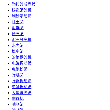
陶粒砂成品筛
铸造筛砂机
制砂滚动筛
除土筛
盘选筛
砂石筛
泥石分离机
水力筛
概率筛
滚筒落砂机
电磁振动筛
电池粉筛
弹跳筛
弹臂振动筛
单轴振动筛
大型滚筒筛
磁选机
弛张筛