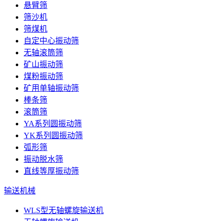
悬臂筛
筛沙机
筛煤机
自定中心振动筛
无轴滚筒筛
矿山振动筛
煤粉振动筛
矿用单轴振动筛
棒条筛
滚筒筛
YA系列圆振动筛
YK系列圆振动筛
弧形筛
振动脱水筛
直线等厚振动筛
输送机械
WLS型无轴螺旋输送机