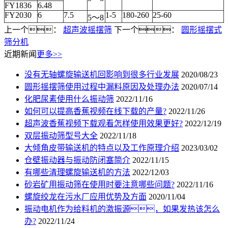
FY1836
6.48
FY2030
6
7.5
1-5
180-260
25-60
5～8
上一个：
超声波摇摆筛
下一个：
圆形摇摆式
筛分机
近期新闻
更多>>
没有无轴螺旋输送机回影响到很多行业发展
2020/08/23
圆形摇摆筛使用过程中漏料原因及处理办法
2020/07/14
化肥尿素使用什么振动筛
2022/11/16
如何可以提高香蕉视频在线下载的产量?
2022/11/26
超声波香蕉视频下载观看怎样使用效果更好?
2022/12/19
双层振动筛型号大全
2022/11/18
大倾角皮带输送机的特点以及工作原理介绍
2023/03/02
仓壁振动器与振动防闭塞简介
2022/11/15
有哪些清理螺旋输送机的方法
2022/12/03
砂岩矿用振动筛在使用时要注意哪些问题?
2022/11/16
螺旋绞龙在污水厂应用优势及方面
2020/11/04
振动电机作为给料机的激振源，如果发热该怎么
办?
2022/11/24