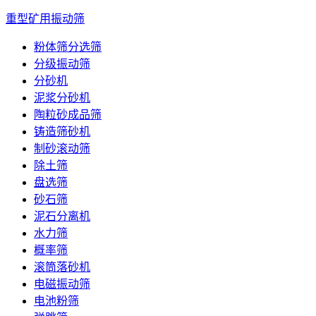
重型矿用振动筛
粉体筛分选筛
分级振动筛
分砂机
泥浆分砂机
陶粒砂成品筛
铸造筛砂机
制砂滚动筛
除土筛
盘选筛
砂石筛
泥石分离机
水力筛
概率筛
滚筒落砂机
电磁振动筛
电池粉筛