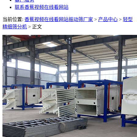
联系香蕉视频在线看网站
当前位置:
香蕉视频在线看网站振动筛厂家
>
产品中心
>
轻型
精细筛分机
> 正文