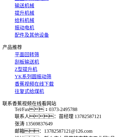
输送机械
提升机械
给料机械
振动电机
配件及其他设备
产品推荐
平面回转筛
刮板输送机
Z型提升机
YK系列圆振动筛
香蕉视频在线下载
往复式给煤机
联系香蕉视频在线看网站
Tel/Fax：0373-2495788
联系人：苗经理 13782587121
张涛 13569837649
邮箱：13782587121@126.com