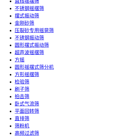
直线摇摆筛
不锈钢摇摆筛
摆式振动筛
金刚砂筛
压裂砂专用摇晃筛
不锈钢振动筛
圆形摆式振动筛
超声波摇摆筛
方摇
圆形摇摆式筛分机
方形摇摆筛
检验筛
刷子筛
拍击筛
卧式气流筛
平面回转筛
直排筛
筛粉机
高频过滤筛