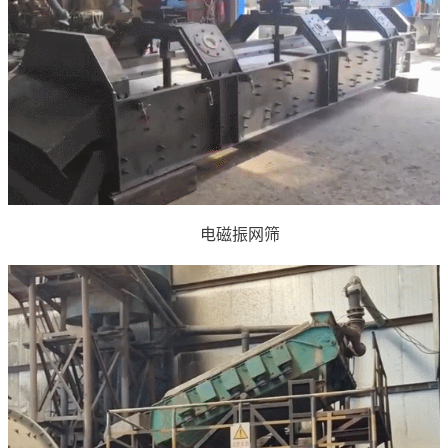
电磁振网筛