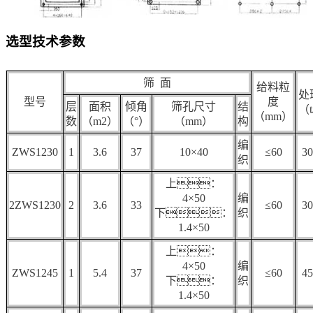
选型技术参数
筛 面
给料粒
处
型号
度
层
面积
倾角
筛孔尺寸
结
（t
（mm）
数
（m2）
（°）
（mm）
构
编
ZWS1230
1
3.6
37
10×40
≤60
30
织
上：
4×50
编
2ZWS1230
2
3.6
33
≤60
30
下：
织
1.4×50
上：
4×50
编
ZWS1245
1
5.4
37
≤60
45
下：
织
1.4×50