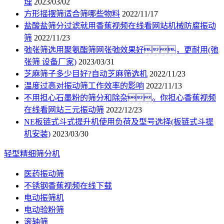
理
2023/03/02
方形摇摆筛适合筛哪些物料
2022/11/17
盐酸盐筛分过滤就用香蕉视频在线看网站机械防腐振动
筛
2022/11/23
弛张筛选用聚氨酯筛网张弛效果好，更耐用(弛
张筛 设备厂家)
2023/03/31
芝麻筛子多少目好?自动芝麻筛选机
2022/11/23
温度过高对振动筛工作效率的影响
2022/11/13
不用担心石墨粉的筛分和除杂。你担心香蕉视频
在线看网站三元振动筛
2022/12/23
NE板链式斗式提升机使用负荷及型号选择(板链式斗提
机安装)
2023/03/30
轻型精细筛分机
医药振动筛
不锈钢香蕉视频在线下载
电动振筛机
电动验粉筛
滚轴筛