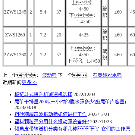
上：
4×50
编
2ZWS1245
2
5.4
37
≤60
45
下：
织
1.4×50
编
ZWS1260
1
7.2
20
4×25
≤60
60
织
上：
编
2ZWS1260
2
7.2
37
4×50
≤60
60
织
下：1.4×50
上一个：
波动筛
下一个：
石英砂脱水筛
近期新闻
更多>>
板链斗式提升机减速机选择
2022/12/03
尾矿干排量200吨一小时的脱水筛多少钱(尾矿库容量)
2023/03/18
粗砂糖超声波振动筛如何进行工作
2022/12/21
塑料颗粒筛分用什么振动筛设备好?
2022/11/23
倾角皮带输送机分类有哪几种？它们的工作原