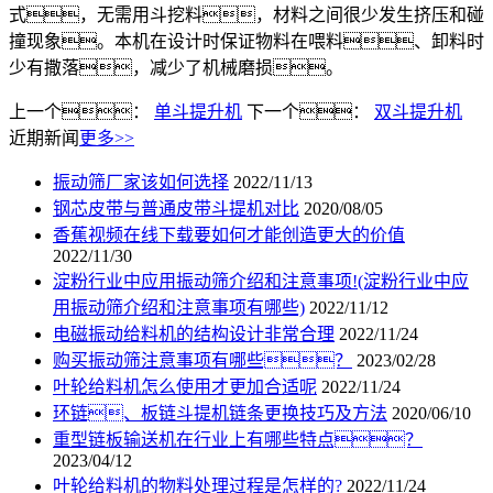
式，无需用斗挖料，材料之间很少发生挤压和碰
撞现象。本机在设计时保证物料在喂料、卸料时
少有撒落，减少了机械磨损。
上一个：
单斗提升机
下一个：
双斗提升机
近期新闻
更多>>
振动筛厂家该如何选择
2022/11/13
钢芯皮带与普通皮带斗提机对比
2020/08/05
香蕉视频在线下载要如何才能创造更大的价值
2022/11/30
淀粉行业中应用振动筛介绍和注意事项!(淀粉行业中应
用振动筛介绍和注意事项有哪些)
2022/11/12
电磁振动给料机的结构设计非常合理
2022/11/24
购买振动筛注意事项有哪些？
2023/02/28
叶轮给料机怎么使用才更加合适呢
2022/11/24
环链、板链斗提机链条更换技巧及方法
2020/06/10
重型链板输送机在行业上有哪些特点？
2023/04/12
叶轮给料机的物料处理过程是怎样的?
2022/11/24