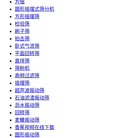
方摇
圆形摇摆式筛分机
方形摇摆筛
检验筛
刷子筛
拍击筛
卧式气流筛
平面回转筛
直排筛
筛粉机
高频过滤筛
摇摆筛
超声波振动筛
石油滤渣振动筛
沥水振动筛
回转筛
麦糠振动筛
香蕉视频在线下载
圆形振动筛