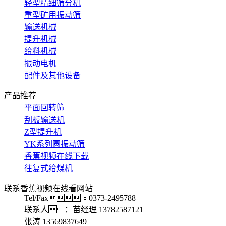
轻型精细筛分机
重型矿用振动筛
输送机械
提升机械
给料机械
振动电机
配件及其他设备
产品推荐
平面回转筛
刮板输送机
Z型提升机
YK系列圆振动筛
香蕉视频在线下载
往复式给煤机
联系香蕉视频在线看网站
Tel/Fax：0373-2495788
联系人：苗经理 13782587121
张涛 13569837649