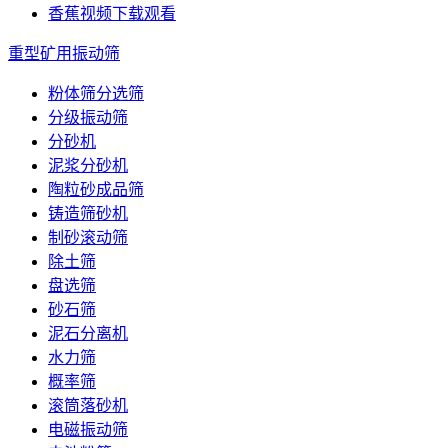
香蕉视频下载观看
重型矿用振动筛
粉体筛分选筛
分级振动筛
分砂机
泥浆分砂机
陶粒砂成品筛
铸造筛砂机
制砂滚动筛
除土筛
盘选筛
砂石筛
泥石分离机
水力筛
概率筛
滚筒落砂机
电磁振动筛