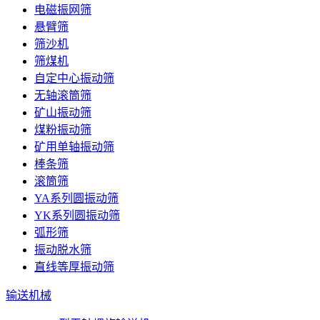
电磁振网筛
悬臂筛
筛沙机
筛煤机
自定中心振动筛
无轴滚筒筛
矿山振动筛
煤粉振动筛
矿用单轴振动筛
棒条筛
滚筒筛
YA系列圆振动筛
YK系列圆振动筛
弧形筛
振动脱水筛
直线等厚振动筛
输送机械