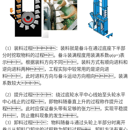
（1）装料过程：装料就是畚斗在通过底座下半部
分时挖取物料的过程。畚斗装满程度用装满系数φ(φ=)表
示。根据装料方向不同，装料方式有顺向进料和
逆向进料两种，工程实际中较常用的是逆向进
料，此时进料方向与畚斗运动方向相向，装满
系数较大。
（2）提升过程：绕过底轮水平中心线始至头轮水平
中心线止的过程，即物料随垂直上升的过程称作提升过
程。此时应保证畚头带有足够的张力，实现平稳提
升，防止撒料现象的发生。
（3）卸料过程：物料随畚斗通过头轮上半部分时离开
畚斗从卸料口卸出的过程称为卸料过程。卸料方法有离心