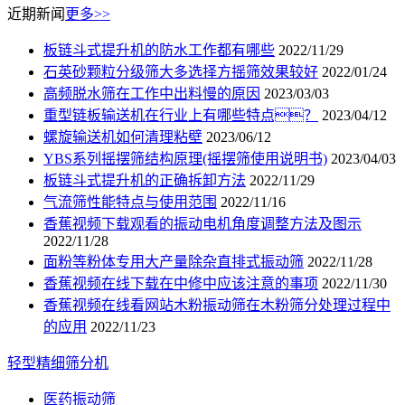
近期新闻
更多>>
板链斗式提升机的防水工作都有哪些
2022/11/29
石英砂颗粒分级筛大多选择方摇筛效果较好
2022/01/24
高频脱水筛在工作中出料慢的原因
2023/03/03
重型链板输送机在行业上有哪些特点？
2023/04/12
螺旋输送机如何清理粘壁
2023/06/12
YBS系列摇摆筛结构原理(摇摆筛使用说明书)
2023/04/03
板链斗式提升机的正确拆卸方法
2022/11/29
气流筛性能特点与使用范围
2022/11/16
香蕉视频下载观看的振动电机角度调整方法及图示
2022/11/28
面粉等粉体专用大产量除杂直排式振动筛
2022/11/28
香蕉视频在线下载在中修中应该注意的事项
2022/11/30
香蕉视频在线看网站木粉振动筛在木粉筛分处理过程中
的应用
2022/11/23
轻型精细筛分机
医药振动筛