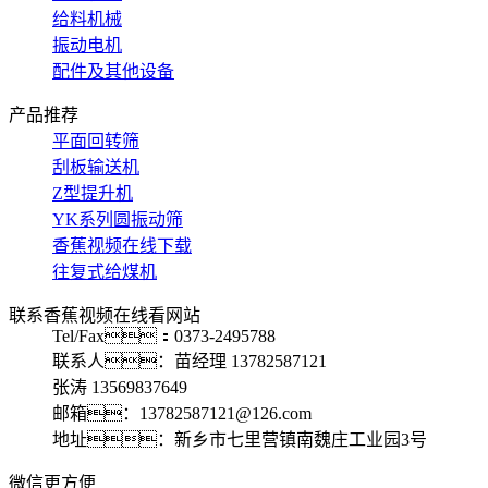
给料机械
振动电机
配件及其他设备
产品推荐
平面回转筛
刮板输送机
Z型提升机
YK系列圆振动筛
香蕉视频在线下载
往复式给煤机
联系香蕉视频在线看网站
Tel/Fax：0373-2495788
联系人：苗经理 13782587121
张涛 13569837649
邮箱：13782587121@126.com
地址：新乡市七里营镇南魏庄工业园3号
微信更方便