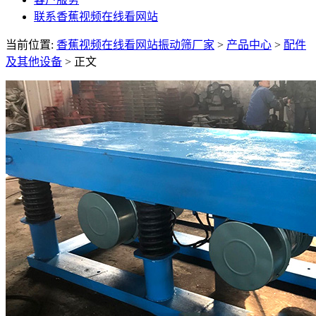
联系香蕉视频在线看网站
当前位置:
香蕉视频在线看网站振动筛厂家
>
产品中心
>
配件
及其他设备
> 正文