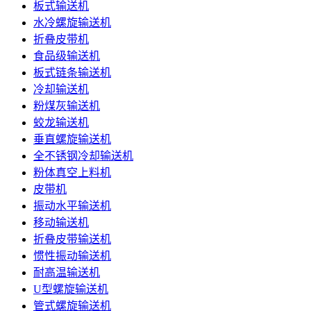
板式输送机
水冷螺旋输送机
折叠皮带机
食品级输送机
板式链条输送机
冷却输送机
粉煤灰输送机
蛟龙输送机
垂直螺旋输送机
全不锈钢冷却输送机
粉体真空上料机
皮带机
振动水平输送机
移动输送机
折叠皮带输送机
惯性振动输送机
耐高温输送机
U型螺旋输送机
管式螺旋输送机