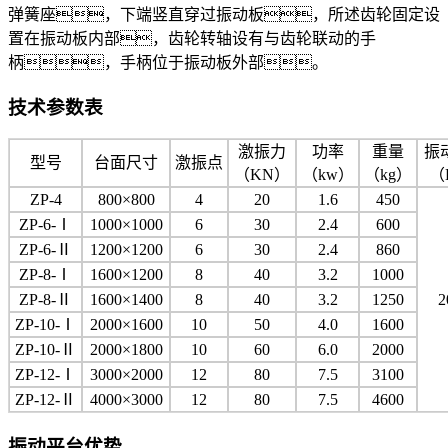
弹簧座，下端竖直穿过振动板，所述齿轮固定设
置在振动板内部，齿轮转轴设有与齿轮联动的手
柄，手柄位于振动板外部。
技术参数表
激振力
功率
重量
振
型号
台面尺寸
激振点
（KN）
（kw）
（kg）
（
ZP-4
800×800
4
20
1.6
450
ZP-6-Ⅰ
1000×1000
6
30
2.4
600
ZP-6-Ⅱ
1200×1200
6
30
2.4
860
ZP-8-Ⅰ
1600×1200
8
40
3.2
1000
ZP-8-Ⅱ
1600×1400
8
40
3.2
1250
2
ZP-10-Ⅰ
2000×1600
10
50
4.0
1600
ZP-10-Ⅱ
2000×1800
10
60
6.0
2000
ZP-12-Ⅰ
3000×2000
12
80
7.5
3100
ZP-12-Ⅱ
4000×3000
12
80
7.5
4600
振动平台优势