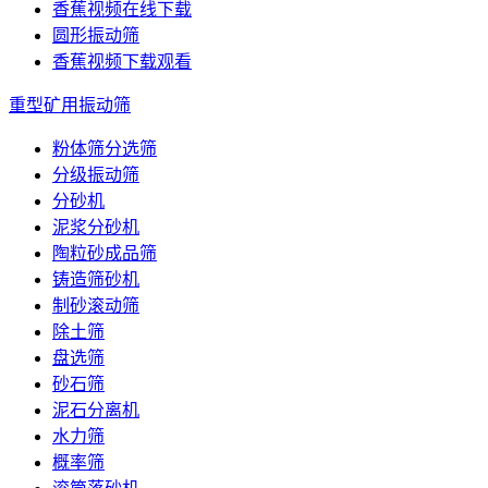
香蕉视频在线下载
圆形振动筛
香蕉视频下载观看
重型矿用振动筛
粉体筛分选筛
分级振动筛
分砂机
泥浆分砂机
陶粒砂成品筛
铸造筛砂机
制砂滚动筛
除土筛
盘选筛
砂石筛
泥石分离机
水力筛
概率筛