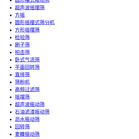
圆形摆式振动筛
超声波摇摆筛
方摇
圆形摇摆式筛分机
方形摇摆筛
检验筛
刷子筛
拍击筛
卧式气流筛
平面回转筛
直排筛
筛粉机
高频过滤筛
摇摆筛
超声波振动筛
石油滤渣振动筛
沥水振动筛
回转筛
麦糠振动筛