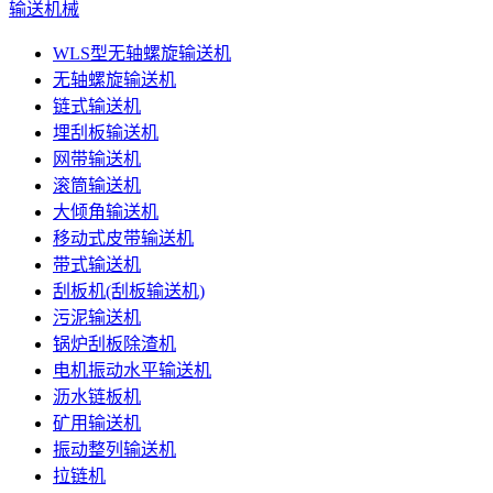
输送机械
WLS型无轴螺旋输送机
无轴螺旋输送机
链式输送机
埋刮板输送机
网带输送机
滚筒输送机
大倾角输送机
移动式皮带输送机
带式输送机
刮板机(刮板输送机)
污泥输送机
锅炉刮板除渣机
电机振动水平输送机
沥水链板机
矿用输送机
振动整列输送机
拉链机