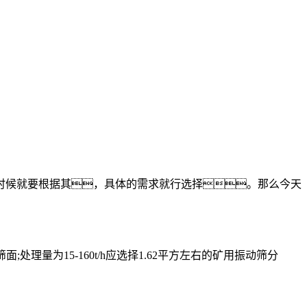
候就要根据其，具体的需求就行选择。那么今天
理量为15-160t/h应选择1.62平方左右的矿用振动筛分