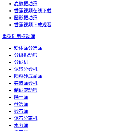
麦糠振动筛
香蕉视频在线下载
圆形振动筛
香蕉视频下载观看
重型矿用振动筛
粉体筛分选筛
分级振动筛
分砂机
泥浆分砂机
陶粒砂成品筛
铸造筛砂机
制砂滚动筛
除土筛
盘选筛
砂石筛
泥石分离机
水力筛