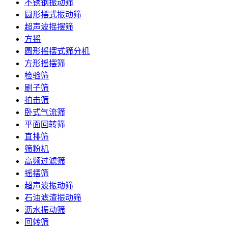
不锈钢振动筛
圆形摆式振动筛
超声波摇摆筛
方摇
圆形摇摆式筛分机
方形摇摆筛
检验筛
刷子筛
拍击筛
卧式气流筛
平面回转筛
直排筛
筛粉机
高频过滤筛
摇摆筛
超声波振动筛
石油滤渣振动筛
沥水振动筛
回转筛