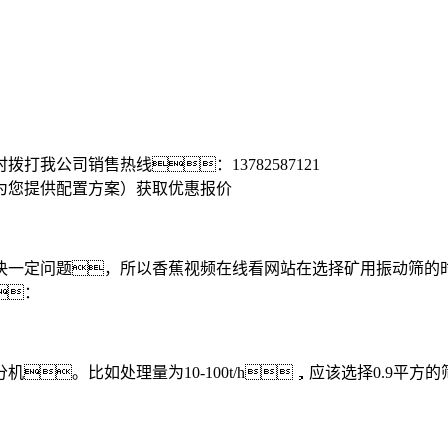
时拨打我公司销售热线：
13782587121
为您提供配置方案）
获取优惠报价
一定问题，所以香蕉视频在线看网站在选择矿用振动筛的时
：
比如处理量为10-100t/h，应该选择0.9平方的筛面;处