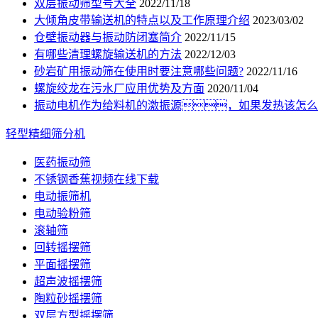
双层振动筛型号大全
2022/11/18
大倾角皮带输送机的特点以及工作原理介绍
2023/03/02
仓壁振动器与振动防闭塞简介
2022/11/15
有哪些清理螺旋输送机的方法
2022/12/03
砂岩矿用振动筛在使用时要注意哪些问题?
2022/11/16
螺旋绞龙在污水厂应用优势及方面
2020/11/04
振动电机作为给料机的激振源，如果发热该怎么
轻型精细筛分机
医药振动筛
不锈钢香蕉视频在线下载
电动振筛机
电动验粉筛
滚轴筛
回转摇摆筛
平面摇摆筛
超声波摇摆筛
陶粒砂摇摆筛
双层方型摇摆筛