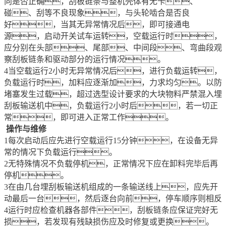
向是否正确，刮板链条与整机壳体有无卡、
碰、刮等不良现象，与头轮啮合是否良
好，当其无异常情况后，即可接通电
源，启动开关试车运转，空载运行时，
应分别在头部、尾部、中间段、弯曲段观
察刮板链条和驱动部分的运行情况。
4当空载运行2小时无异常情况后，进行负载运转，
负载运行时，加料应逐渐加，力求均匀。以防
堵塞发生过载，超过选型设计要求的大块物料严禁混入埋
刮板输送机中，负载运行2小时后，若一切正
常，即可进入正常工作。
操作与维修
1每次启动后应先进行空载运行15分钟，在设备无异
常的情况下负载运行。
2无特殊情况不负载停机，正常情况下应在卸料完毕后再
停机。
3在由几台埋刮板输送机组成的一条输送线上，应先开
动最后一台，然后逐台向前，停车顺序则相反
4运行时应检查机器各部件，刮板链条应保证完好无
损，若发现有残缺损伤应及时修复或更换。