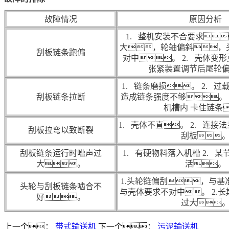
故障情况
原因分析
1. 整机安装不合要求
大，轮轴偏斜，
刮板链条跑偏
对中。 2. 壳体变形
张紧装置调节后尾轮
1. 链条磨损。 2. 过
刮板链条拉断
造成链条强度不够。 
机槽内 卡住链条
1. 壳体不直。 2. 连
刮板拉弯以致断裂
刮板
刮板链条运行时嘈声过
1. 有硬物料落入机槽 2. 
大。
活。
1.头轮链偏刮，与基
头轮与刮板链条啮合不
与壳体要求不对中。 2.
好。
过大
上一个：
带式输送机
下一个：
污泥输送机