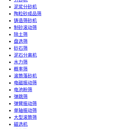
泥浆分砂机
陶粒砂成品筛
铸造筛砂机
制砂滚动筛
除土筛
盘选筛
砂石筛
泥石分离机
水力筛
概率筛
滚筒落砂机
电磁振动筛
电池粉筛
弹跳筛
弹臂振动筛
单轴振动筛
大型滚筒筛
磁选机