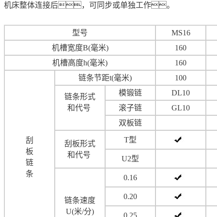
机床整体连接后，可同步或单独工作。
型号
MS16
机槽宽度B(毫米)
160
机槽高度h(毫米)
160
链条节距t(毫米)
100
模锻链
DL10
链条形式
和代号
滚子链
GL10
双板链
T型
刮
刮板形式
板
和代号
U2型
链
条
0.16
0.20
链条速度
U(米/分)
0.25