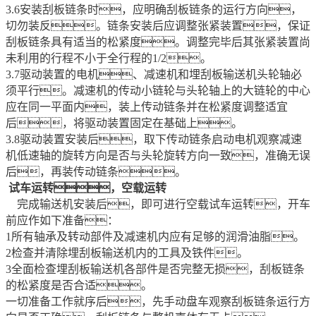
3.6安装刮板链条时，应明确刮板链条的运行方向，
切勿装反。链条安装后应调整张紧装置，保证
刮板链条具有适当的松紧度。调整完毕后其张紧装置尚
未利用的行程不小于全行程的1/2。
3.7驱动装置的电机、减速机和埋刮板输送机头轮轴必
须平行。减速机的传动小链轮与头轮轴上的大链轮的中心
应在同一平面内，装上传动链条并在松紧度调整适宜
后，将驱动装置固定在基础上。
3.8驱动装置安装后，取下传动链条启动电机观察减速
机低速轴的旋转方向是否与头轮旋转方向一致，准确无误
后，再装传动链条。
试车运转，
空载运转
完成输送机安装后，即可进行空载试车运转，开车
前应作如下准备：
1所有轴承及转动部件及减速机内应有足够的润滑油脂。
2检查并清除埋刮板输送机内的工具及铁件。
3全面检查埋刮板输送机各部件是否完整无损，刮板链条
的松紧度是否合适。
一切准备工作就序后，先手动盘车观察刮板链条运行方