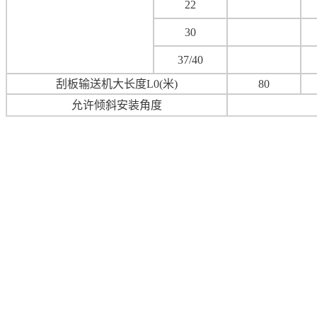
22
30
37/40
刮板输送机大长度L0(米)
80
允许倾斜安装角度