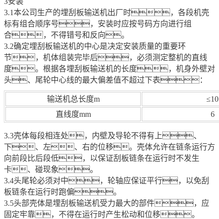
3安装
3.1本公司生产的埋刮板输送机出厂时，各段机壳
标有组合顺序号，安装时应按号码方向进行组
合，不得错号和反向。
3.2确定埋刮板输送机的中心是决定安装质量的重要环
节，机体组装完毕后，必须测定整机的直线
度。根据各埋刮板输送机的长度，机身外壁对
头、尾轮中心线的最大偏差值不超过下表：
输送机总长度m
≤10
直线度mm
6
3.3壳体每段相连处，内壁及导轮不得有上、
下、左、右的位移。壳体允许在链条运行方
向前段比后段低，以保证刮板链条在运行时不发生
卡、碰现象。
3.4头尾轮必须对中，轮轴应保证平行，以免刮
板链条在运行时跑偏。
3.5头部壳体是埋刮板输送机受力最大的部件，应
固定牢靠，不得在运行时产生松动和位移。