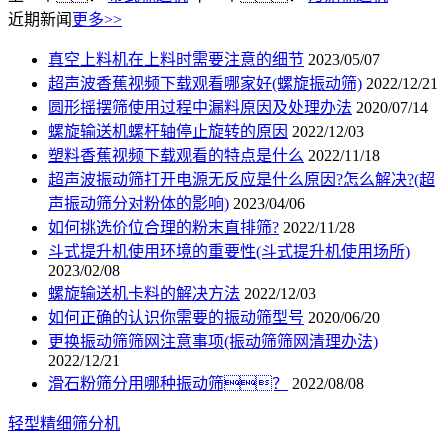
近期新闻
更多>>
真空上料机在上料时需要注意的细节
2023/05/07
超声波香蕉视频下载观看哪家好(螺旋振动筛)
2022/12/21
圆形摇摆筛使用过程中漏料原因及处理办法
2020/07/14
螺旋输送机螺杆轴停止旋转的原因
2022/12/03
塑料香蕉视频下载观看的特点是什么
2022/11/18
超声波振动筛打开电源无反应是什么原因?怎么解决?(超
声振动筛分对粉体的影响)
2023/04/06
如何挑选价位合理的粉末直排筛?
2022/11/28
斗式提升机使用环境的重要性(斗式提升机使用场所)
2023/02/08
螺旋输送机卡料的解决方法
2022/12/03
如何正确的认识你需要的振动筛型号
2020/06/20
更换振动筛筛网注意事项(振动筛筛网清理办法)
2022/12/21
滑石粉筛分用哪种振动筛？
2022/08/08
轻型精细筛分机