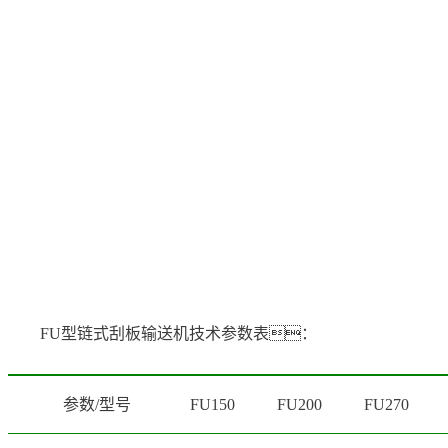
FU型链式刮板输送机技术参数表：
参数/型号
FU150
FU200
FU270