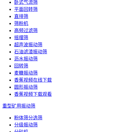
卧式气流筛
平面回转筛
直排筛
筛粉机
高频过滤筛
摇摆筛
超声波振动筛
石油滤渣振动筛
沥水振动筛
回转筛
麦糠振动筛
香蕉视频在线下载
圆形振动筛
香蕉视频下载观看
重型矿用振动筛
粉体筛分选筛
分级振动筛
分砂机