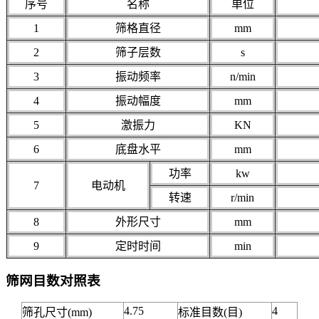
序号
名称
单位
1
筛格直径
mm
2
筛子层数
s
3
振动频率
n/min
4
振动幅度
mm
5
激振力
KN
6
底盘水平
mm
功率
kw
7
电动机
转速
r/min
8
外形尺寸
mm
9
定时时间
min
筛网目数对照表
4.75
4
筛孔尺寸(mm)
标准目数(目)