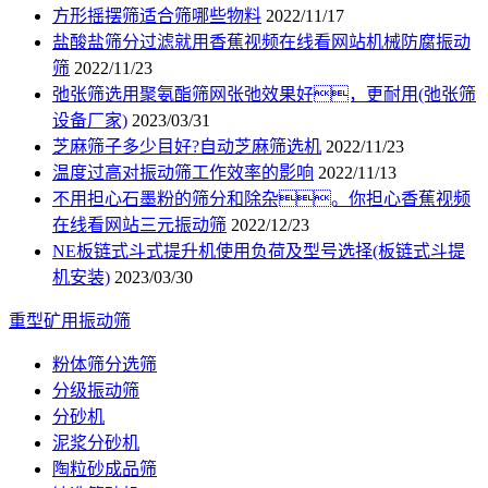
方形摇摆筛适合筛哪些物料
2022/11/17
盐酸盐筛分过滤就用香蕉视频在线看网站机械防腐振动
筛
2022/11/23
弛张筛选用聚氨酯筛网张弛效果好，更耐用(弛张筛
设备厂家)
2023/03/31
芝麻筛子多少目好?自动芝麻筛选机
2022/11/23
温度过高对振动筛工作效率的影响
2022/11/13
不用担心石墨粉的筛分和除杂。你担心香蕉视频
在线看网站三元振动筛
2022/12/23
NE板链式斗式提升机使用负荷及型号选择(板链式斗提
机安装)
2023/03/30
重型矿用振动筛
粉体筛分选筛
分级振动筛
分砂机
泥浆分砂机
陶粒砂成品筛