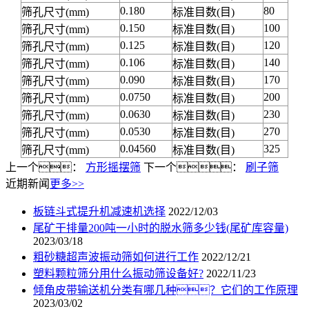
0.180
80
筛孔尺寸(mm)
标准目数(目)
0.150
100
筛孔尺寸(mm)
标准目数(目)
0.125
120
筛孔尺寸(mm)
标准目数(目)
0.106
140
筛孔尺寸(mm)
标准目数(目)
0.090
170
筛孔尺寸(mm)
标准目数(目)
0.0750
200
筛孔尺寸(mm)
标准目数(目)
0.0630
230
筛孔尺寸(mm)
标准目数(目)
0.0530
270
筛孔尺寸(mm)
标准目数(目)
0.04560
325
筛孔尺寸(mm)
标准目数(目)
上一个：
方形摇摆筛
下一个：
刷子筛
近期新闻
更多>>
板链斗式提升机减速机选择
2022/12/03
尾矿干排量200吨一小时的脱水筛多少钱(尾矿库容量)
2023/03/18
粗砂糖超声波振动筛如何进行工作
2022/12/21
塑料颗粒筛分用什么振动筛设备好?
2022/11/23
倾角皮带输送机分类有哪几种？它们的工作原理
2023/03/02