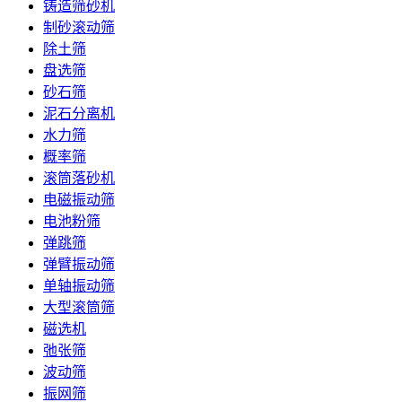
铸造筛砂机
制砂滚动筛
除土筛
盘选筛
砂石筛
泥石分离机
水力筛
概率筛
滚筒落砂机
电磁振动筛
电池粉筛
弹跳筛
弹臂振动筛
单轴振动筛
大型滚筒筛
磁选机
弛张筛
波动筛
振网筛