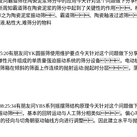
:26:35有朋友问霸道筛在陶瓷泥浆筛分中的应用今天针对这个问题
众所周知霸道筛在陶瓷泥浆的筛分中起到了关键性的作用
称之为陶瓷泥浆振动筛、霸道筛、陶瓷釉液过滤筛
,粘性大,难筛分的物料
03 08:25:20有朋友问YK圆振筛使用维护要点今天针对这个问
弹性元件组成的单质量强迫振动系统的筛分设备，电动
筛箱在倾斜的筛面上作连续的抛射运动;抛起时分层，落
4-03 08:25:34有朋友问YBS系列摇摆筛结构原理今天针对这
振动筛，基本的回转运动与人工筛分相类似。偏心率从
摇摆筛的径向与切角朝驱动轴线方向进行调整。因此建立水平