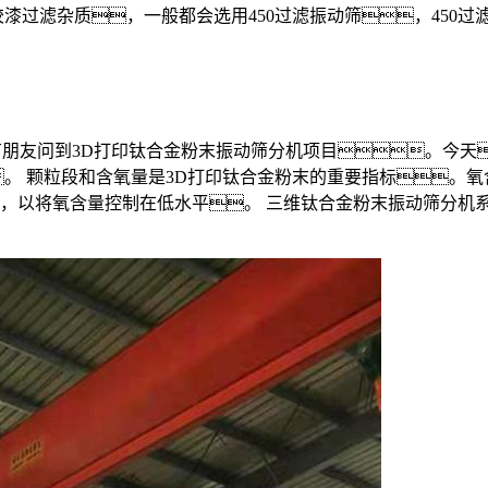
漆过滤杂质，一般都会选用450过滤振动筛，450过
8:27:22 有朋友问到3D打印钛合金粉末振动筛分机项目
。 颗粒段和含氧量是3D打印钛合金粉末的重要指标。
以将氧含量控制在低水平。 三维钛合金粉末振动筛分机系统