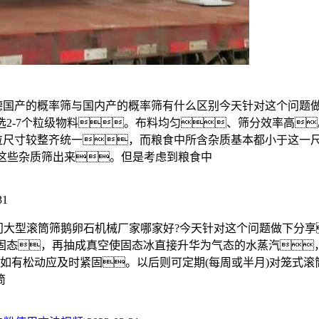
德国产的概率筛与国内产的概率筛有什么区别今天针对这个问题
分选2-7个粒级物料。布料均匀、筛分效率高
粒尺寸较整齐统一，而粮食中所含杂质基本都小于这一
将这些杂质筛出来。但是考虑到粮食中
31
友问大型滚筒筛鹅卵石机械厂家哪家好?今天针对这个问题做下分
成固态，再抽成真空使固态冰直接升华为气态的水蒸汽
如有松动应及时紧固。以后则可定期(每周或半月)对笼式滚
筒