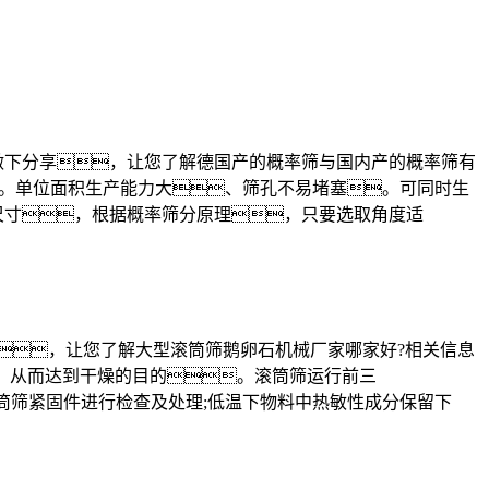
做下分享，让您了解德国产的概率筛与国内产的概率筛有
。单位面积生产能力大、筛孔不易堵塞。可同时生
尺寸，根据概率筛分原理，只要选取角度适
享，让您了解大型滚筒筛鹅卵石机械厂家哪家好?相关信息
，从而达到干燥的目的。滚筒筛运行前三
筒筛紧固件进行检查及处理;低温下物料中热敏性成分保留下