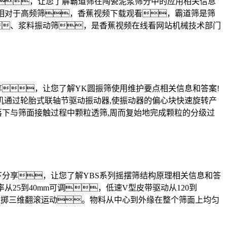
做下分享，让您了解霸道筛在陶瓷泥浆筛分中的应用相关信息
，相对于高频筛，香蕉视频下载观看，霸道筛是筛
、浆料振动筛，是香蕉视频在线看网站机械技术部门
题做下分享，让您了解YK圆振筛使用维护要点相关信息和答案!
机通过轮胎式联轴节驱动振动器,使振动器的偏心块快速旋转产
下与筛面接触过程中颗粒透筛,周而复始地完成颗粒的分级过
个问题做下分享，让您了解YBS系列摇摆筛结构原理相关信息和答
25到40mm可调，低速V型皮带驱动从120到
与抛掷三维翻滚运动。物料从中心到外缘在整个筛面上均匀