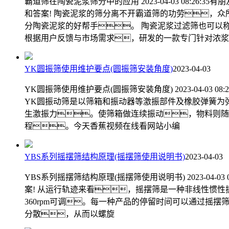
霸道筛在陶瓷泥浆筛分中的应用 2023-04-03 08
和答案! 陶瓷泥浆的筛分离不开霸道筛的功劳，
分陶瓷泥浆的好帮手。 陶瓷泥浆过滤筛也可以
根据用户反馈与市场需求，研发的一款专门针对浓浆液
YK圆振筛使用维护要点(圆振筛安装角度)
2023-04-03
YK圆振筛使用维护要点(圆振筛安装角度) 2023-04-
YK圆振动筛是以筛箱和振动器等激振部件及橡胶弹簧为
生激振力。使筛箱做连续振动，物料则随
程。今天香蕉视频在线看网站小编
YBS系列摇摆筛结构原理(摇摆筛使用说明书)
2023-04-03
YBS系列摇摆筛结构原理(摇摆筛使用说明书) 2023-0
案! 从运行轨迹来看，摇摆筛是一种非线性惯性
360rpm可调。每一种产品的停留时间可以通过
分散，从而以螺旋