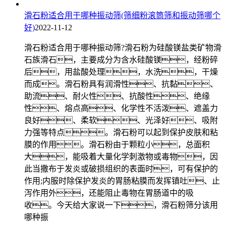
滑石粉适合用于哪种振动筛(筛细粉滚筒筛和振动筛哪个
好)
2022-11-12
滑石粉适合用于哪种振动筛?滑石粉为硅酸镁盐类矿物滑
石族滑石，主要成分为含水硅酸镁，经粉碎
后，用盐酸处理，水洗，干燥
而成。滑石粉具有润滑性、抗黏、
助流、耐火性、抗酸性、绝缘
性、熔点高、化学性不活泼、遮盖力
良好、柔软、光泽好、吸附
力强等特点。滑石粉可以起到保护皮肤和粘
膜的作用。滑石粉由于颗粒小，总面积
大，能吸着大量化学刺激物或毒物，因
此当撒布于发炎或破损组织的表面时，可有保护的
作用;内服时除保护发炎的胃肠粘膜而发挥镇吐、止
泻作用外，还能阻止毒物在胃肠道中的吸
收。今天给大家说一下，滑石粉筛分该用
哪种振