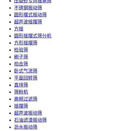
压裂砂专用摇晃筛
不锈钢振动筛
圆形摆式振动筛
超声波摇摆筛
方摇
圆形摇摆式筛分机
方形摇摆筛
检验筛
刷子筛
拍击筛
卧式气流筛
平面回转筛
直排筛
筛粉机
高频过滤筛
摇摆筛
超声波振动筛
石油滤渣振动筛
沥水振动筛