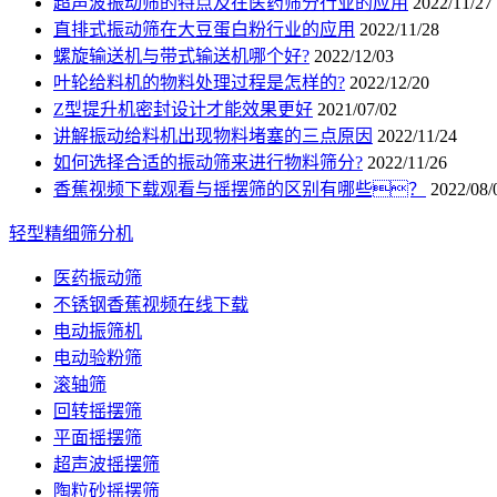
超声波振动筛的特点及在医药筛分行业的应用
2022/11/27
直排式振动筛在大豆蛋白粉行业的应用
2022/11/28
螺旋输送机与带式输送机哪个好?
2022/12/03
叶轮给料机的物料处理过程是怎样的?
2022/12/20
Z型提升机密封设计才能效果更好
2021/07/02
讲解振动给料机出现物料堵塞的三点原因
2022/11/24
如何选择合适的振动筛来进行物料筛分?
2022/11/26
香蕉视频下载观看与摇摆筛的区别有哪些？
2022/08/
轻型精细筛分机
医药振动筛
不锈钢香蕉视频在线下载
电动振筛机
电动验粉筛
滚轴筛
回转摇摆筛
平面摇摆筛
超声波摇摆筛
陶粒砂摇摆筛