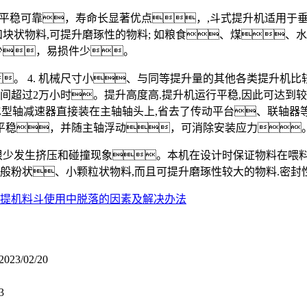
平稳可靠，寿命长显著优点，,斗式提升机适用于
和块状物料,可提升磨琢性的物料; 如粮食、煤、水
量少，易损件少。
。 4. 机械尺寸小、与同等提升量的其他各类提升机
间超过2万小时。提升高度高.提升机运行平稳,因此可达到
Z型轴减速器直接装在主轴轴头上,省去了传动平台、联轴器
平稳，并随主轴浮动，可消除安装应力
间很少发生挤压和碰撞现象。本机在设计时保证物料在喂
一般粉状、小颗粒状物料,而且可提升磨琢性较大的物料.密封
提机料斗使用中脱落的因素及解决办法
2023/02/20
3