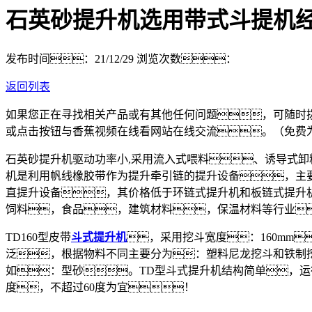
石英砂提升机选用带式斗提机
发布时间：21/12/29
浏览次数：
返回列表
如果您正在寻找相关产品或有其他任何问题，可随时
或点击按钮与香蕉视频在线看网站在线交流。（免费
石英砂提升机驱动功率小,采用流入式喂料、诱导式卸
机是利用帆线橡胶带作为提升牵引链的提升设备，主
直提升设备，其价格低于环链式提升机和板链式提升
饲料，食品，建筑材料，保温材料等行业
TD160型皮带
斗式提升机
，采用挖斗宽度：160mm
泛，根据物料不同主要分为：塑料尼龙挖斗和铁制
如：型砂。TD型斗式提升机结构简单，
度，不超过60度为宜！