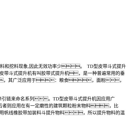
料和挖料现象,因此无效功率少。 TD型皮带斗式提升
型皮带斗式提升机有叫胶带式提升机，是一种普遍常用的垂
，其广泛应用于：粮食，面粉，
牵引链来命名系列。TD型皮带斗式提升机因应用广
后者则应用在有一定磨性的建筑颗粒粉末物料，比
采用帆线橡胶带加装料斗提升物料，所以提升物料的温