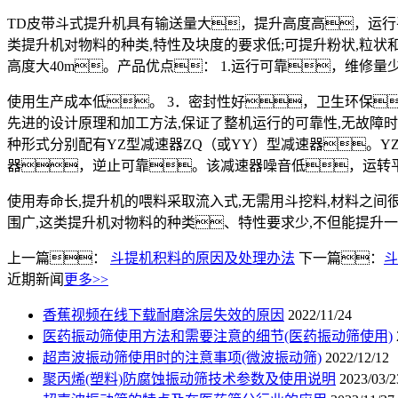
TD皮带斗式提升机具有输送量大，提升高度高，运行
类提升机对物料的种类,特性及块度的要求低;可提升粉状,粒状
高度大40m。产品优点： 1.运行可靠，维修
使用生产成本低。 3．密封性好，卫生环保
先进的设计原理和加工方法,保证了整机运行的可靠性,无故障时
种形式分别配有YZ型减速器ZQ（或YY）型减速器。Y
器，逆止可靠。该减速器噪音低，运转
使用寿命长,提升机的喂料采取流入式,无需用斗挖料,材料之
围广,这类提升机对物料的种类、特性要求少,不但能提升
上一篇：
斗提机积料的原因及处理办法
下一篇：
斗
近期新闻
更多>>
香蕉视频在线下载耐磨涂层失效的原因
2022/11/24
医药振动筛使用方法和需要注意的细节(医药振动筛使用)
超声波振动筛使用时的注意事项(微波振动筛)
2022/12/12
聚丙烯(塑料)防腐蚀振动筛技术参数及使用说明
2023/03/2