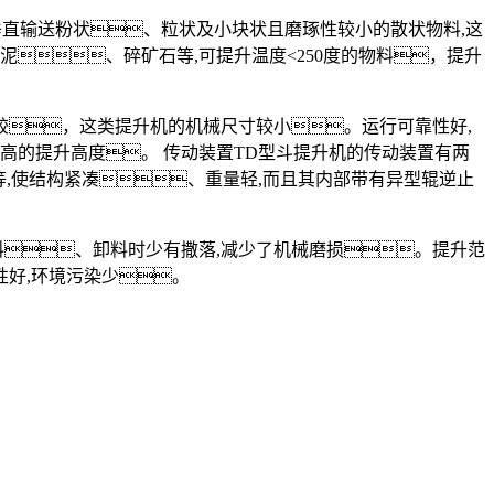
垂直输送粉状、粒状及小块状且磨琢性较小的散状物料,这
泥、碎矿石等,可提升温度<250度的物料，提升
比较，这类提升机的机械尺寸较小。运行可靠性好,
较高的提升高度。 传动装置TD型斗提升机的传动装置有两
等,使结构紧凑、重量轻,而且其内部带有异型辊逆止
。
料、卸料时少有撒落,减少了机械磨损。提升范
性好,环境污染少。