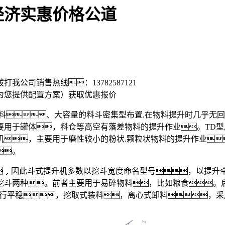
经济实惠价格公道
拨打我公司销售热线：
13782587121
为您提供配置方案）
获取优惠报价
料、大容量的料斗密集型布置.在物料提升时几乎无回
要用于罐体，料仓等高空有落差物料的提升作业。TD
机，主要用于磨性较小的粉状.颗粒状物料的提升作业
。
，因此斗式提升机多数以挖斗宽度命名型号，以提升
挖斗两种。前者主要用于易碎物料，比如粮食。
运行平稳，挖取式装料，离心式卸料，