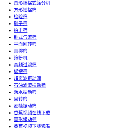
圆形摇摆式筛分机
方形摇摆筛
检验筛
刷子筛
拍击筛
卧式气流筛
平面回转筛
直排筛
筛粉机
高频过滤筛
摇摆筛
超声波振动筛
石油滤渣振动筛
沥水振动筛
回转筛
麦糠振动筛
香蕉视频在线下载
圆形振动筛
香蕉视频下载观看