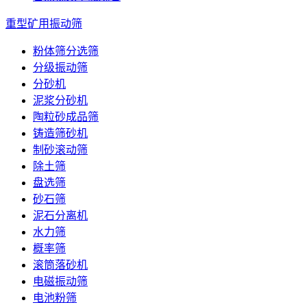
重型矿用振动筛
粉体筛分选筛
分级振动筛
分砂机
泥浆分砂机
陶粒砂成品筛
铸造筛砂机
制砂滚动筛
除土筛
盘选筛
砂石筛
泥石分离机
水力筛
概率筛
滚筒落砂机
电磁振动筛
电池粉筛