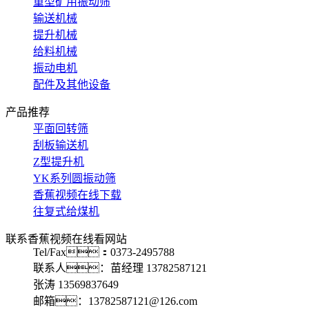
重型矿用振动筛
输送机械
提升机械
给料机械
振动电机
配件及其他设备
产品推荐
平面回转筛
刮板输送机
Z型提升机
YK系列圆振动筛
香蕉视频在线下载
往复式给煤机
联系香蕉视频在线看网站
Tel/Fax：0373-2495788
联系人：苗经理 13782587121
张涛 13569837649
邮箱：13782587121@126.com