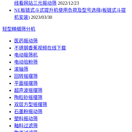
线看网站三元振动筛
2022/12/23
NE板链式斗式提升机使用负荷及型号选择(板链式斗提
机安装)
2023/03/30
轻型精细筛分机
医药振动筛
不锈钢香蕉视频在线下载
电动振筛机
电动验粉筛
滚轴筛
回转摇摆筛
平面摇摆筛
超声波摇摆筛
陶粒砂摇摆筛
双层方型摇摆筛
石墨粉振动筛
塑料振动筛
釉料过滤筛