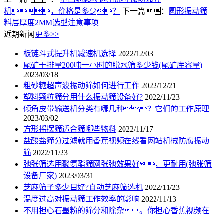
机，价格是多少？
下一篇：
圆形振动筛
料层厚度2MM选型注意事项
近期新闻
更多>>
板链斗式提升机减速机选择
2022/12/03
尾矿干排量200吨一小时的脱水筛多少钱(尾矿库容量)
2023/03/18
粗砂糖超声波振动筛如何进行工作
2022/12/21
塑料颗粒筛分用什么振动筛设备好?
2022/11/23
倾角皮带输送机分类有哪几种？它们的工作原理
2023/03/02
方形摇摆筛适合筛哪些物料
2022/11/17
盐酸盐筛分过滤就用香蕉视频在线看网站机械防腐振动
筛
2022/11/23
弛张筛选用聚氨酯筛网张弛效果好，更耐用(弛张筛
设备厂家)
2023/03/31
芝麻筛子多少目好?自动芝麻筛选机
2022/11/23
温度过高对振动筛工作效率的影响
2022/11/13
不用担心石墨粉的筛分和除杂。你担心香蕉视频在