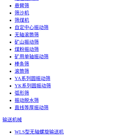
悬臂筛
筛沙机
筛煤机
自定中心振动筛
无轴滚筒筛
矿山振动筛
煤粉振动筛
矿用单轴振动筛
棒条筛
滚筒筛
YA系列圆振动筛
YK系列圆振动筛
弧形筛
振动脱水筛
直线等厚振动筛
输送机械
WLS型无轴螺旋输送机