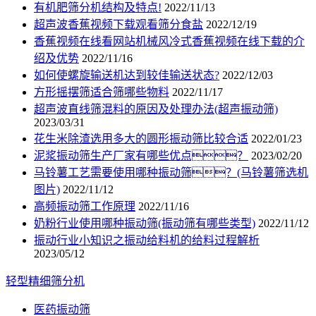
有机肥筛分机结构及特点!
2022/11/13
超声波香蕉视频下载观看筛分食盐
2022/12/19
香蕉视频在线看网站机械风冷式香蕉视频在线下载的介
绍及优势
2022/11/16
如何使螺旋输送机达到较佳输送状态?
2022/12/03
方形摇摆筛适合筛哪些物料
2022/11/17
超声波直线筛混料的原因及处理办法(超声振动筛)
2023/03/31
花生米除渣选用多大的圆形振动筛比较合适
2022/01/23
泥浆振动筛生产厂家有哪些优点？
2023/02/20
马铃薯工艺需要使用哪种振动筛？(马铃薯筛选机
图片)
2022/11/12
高频振动筛工作原理
2022/11/16
奶粉行业使用哪种振动筛(振动筛有哪些类型)
2022/11/12
振动行业小知识之振动给料机的给料过程解析
2023/05/12
轻型精细筛分机
医药振动筛