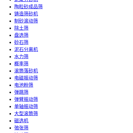
陶粒砂成品筛
铸造筛砂机
制砂滚动筛
除土筛
盘选筛
砂石筛
泥石分离机
水力筛
概率筛
滚筒落砂机
电磁振动筛
电池粉筛
弹跳筛
弹臂振动筛
单轴振动筛
大型滚筒筛
磁选机
弛张筛