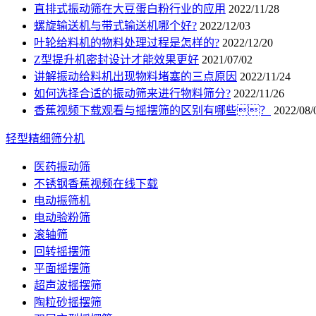
直排式振动筛在大豆蛋白粉行业的应用
2022/11/28
螺旋输送机与带式输送机哪个好?
2022/12/03
叶轮给料机的物料处理过程是怎样的?
2022/12/20
Z型提升机密封设计才能效果更好
2021/07/02
讲解振动给料机出现物料堵塞的三点原因
2022/11/24
如何选择合适的振动筛来进行物料筛分?
2022/11/26
香蕉视频下载观看与摇摆筛的区别有哪些？
2022/08/
轻型精细筛分机
医药振动筛
不锈钢香蕉视频在线下载
电动振筛机
电动验粉筛
滚轴筛
回转摇摆筛
平面摇摆筛
超声波摇摆筛
陶粒砂摇摆筛