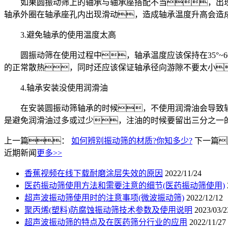
如果圆振动筛上的轴承与轴承座搭配不当，出现过
轴承外圈在轴承座孔内出现滑动，造成轴承温度升高会造
3.避免轴承的使用温度太高
圆振动筛在使用过程中，轴承温度应该保持在35°~6
的正常散热，同时还应该保证轴承径向游隙不要太小
4.轴承安装没使用润滑油
在安装圆振动筛轴承的时候，不使用润滑油会导致轴
是避免润滑油过多或过少，注油的时候要留出三分之一
上一篇：
如何辨别振动筛的材质?你知多少?
下一篇
近期新闻
更多>>
香蕉视频在线下载耐磨涂层失效的原因
2022/11/24
医药振动筛使用方法和需要注意的细节(医药振动筛使用)
超声波振动筛使用时的注意事项(微波振动筛)
2022/12/12
聚丙烯(塑料)防腐蚀振动筛技术参数及使用说明
2023/03/2
超声波振动筛的特点及在医药筛分行业的应用
2022/11/27