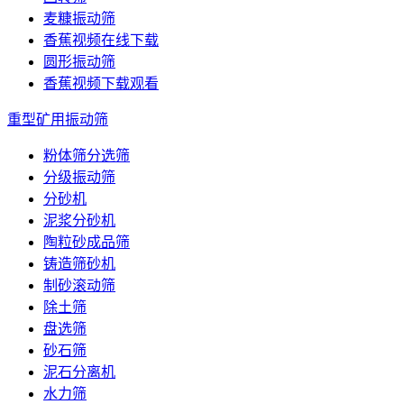
麦糠振动筛
香蕉视频在线下载
圆形振动筛
香蕉视频下载观看
重型矿用振动筛
粉体筛分选筛
分级振动筛
分砂机
泥浆分砂机
陶粒砂成品筛
铸造筛砂机
制砂滚动筛
除土筛
盘选筛
砂石筛
泥石分离机
水力筛