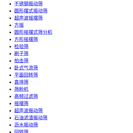
不锈钢振动筛
圆形摆式振动筛
超声波摇摆筛
方摇
圆形摇摆式筛分机
方形摇摆筛
检验筛
刷子筛
拍击筛
卧式气流筛
平面回转筛
直排筛
筛粉机
高频过滤筛
摇摆筛
超声波振动筛
石油滤渣振动筛
沥水振动筛
回转筛