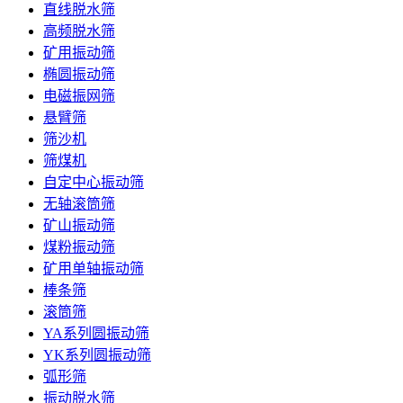
直线脱水筛
高频脱水筛
矿用振动筛
椭圆振动筛
电磁振网筛
悬臂筛
筛沙机
筛煤机
自定中心振动筛
无轴滚筒筛
矿山振动筛
煤粉振动筛
矿用单轴振动筛
棒条筛
滚筒筛
YA系列圆振动筛
YK系列圆振动筛
弧形筛
振动脱水筛