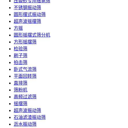
压裂砂专用摇晃筛
不锈钢振动筛
圆形摆式振动筛
超声波摇摆筛
方摇
圆形摇摆式筛分机
方形摇摆筛
检验筛
刷子筛
拍击筛
卧式气流筛
平面回转筛
直排筛
筛粉机
高频过滤筛
摇摆筛
超声波振动筛
石油滤渣振动筛
沥水振动筛