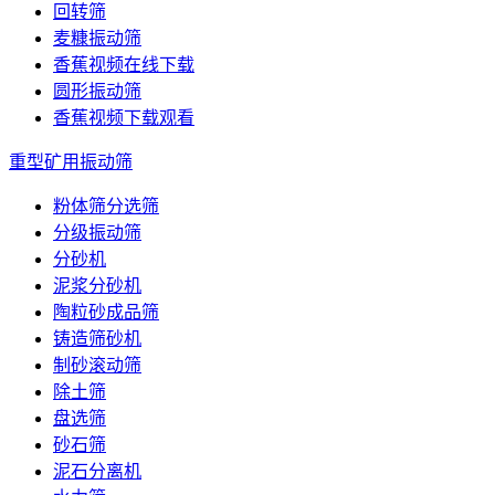
回转筛
麦糠振动筛
香蕉视频在线下载
圆形振动筛
香蕉视频下载观看
重型矿用振动筛
粉体筛分选筛
分级振动筛
分砂机
泥浆分砂机
陶粒砂成品筛
铸造筛砂机
制砂滚动筛
除土筛
盘选筛
砂石筛
泥石分离机