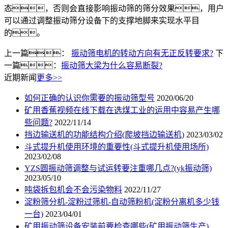
态，否则会直接影响振动筛的筛分效果，用户
可以通过调整振动筛分设备下的支撑地脚来实现水平目
的。
上一篇：
振动筛电机的转动方向有无正反转要求?
下
一篇：
振动筛大梁为什么容易断裂?
近期新闻
更多>>
如何正确的认识你需要的振动筛型号
2020/06/20
矿用香蕉视频在线下载在选煤工业的运用中容易产生哪
些问题?
2022/11/14
挡边输送机的功能结构介绍(爬坡挡边输送机)
2023/03/02
斗式提升机使用环境的重要性(斗式提升机使用场所)
2023/02/08
YZS圆振动筛调整与试运转要注重哪几点?(yk振动筛)
2023/05/10
吨袋拆包机会不会污染物料
2022/11/27
淀粉筛分机-淀粉过筛机-自动筛粉机(淀粉分离机多少钱
一台)
2023/04/01
矿用振动筛设备安装前要检查哪些(矿用振动筛生产)