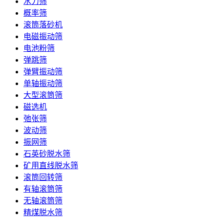
水力筛
概率筛
滚筒落砂机
电磁振动筛
电池粉筛
弹跳筛
弹臂振动筛
单轴振动筛
大型滚筒筛
磁选机
弛张筛
波动筛
振网筛
石英砂脱水筛
矿用直线脱水筛
滚筒回转筛
有轴滚筒筛
无轴滚筒筛
精煤脱水筛