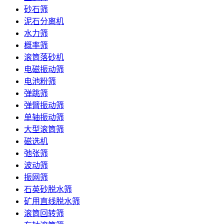
砂石筛
泥石分离机
水力筛
概率筛
滚筒落砂机
电磁振动筛
电池粉筛
弹跳筛
弹臂振动筛
单轴振动筛
大型滚筒筛
磁选机
弛张筛
波动筛
振网筛
石英砂脱水筛
矿用直线脱水筛
滚筒回转筛