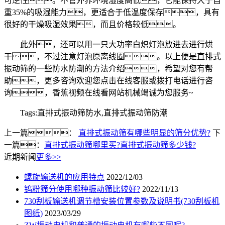
可逆性。不管外界环境湿度高低，它能保持大于自
重35%的吸湿能力，更适合于低温度保存，具有
很好的干燥吸湿效果，而且价格较低。
此外，还可以用一只大功率白炽灯泡放进去进行烘
干，不过注意灯泡原离线圈。以上便是直排式
振动筛的一些防水防潮的方法介绍，希望对您有帮
助，更多咨询欢迎您点击在线客服或拨打电话进行咨
询，香蕉视频在线看网站机械竭诚为您服务~
Tags:直排式振动筛防水,直排式振动筛防潮
上一篇：
直排式振动筛有哪些明显的筛分优势?
下
一篇：
直排式振动筛哪里买?直排式振动筛多少钱?
近期新闻
更多>>
螺旋输送机的应用特点
2022/12/03
钨粉筛分使用哪种振动筛比较好?
2022/11/13
730刮板输送机调节槽安装位置参数及说明书(730刮板机
图纸)
2023/03/29