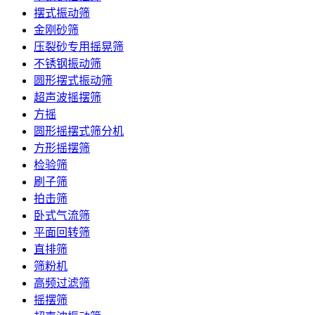
摆式振动筛
金刚砂筛
压裂砂专用摇晃筛
不锈钢振动筛
圆形摆式振动筛
超声波摇摆筛
方摇
圆形摇摆式筛分机
方形摇摆筛
检验筛
刷子筛
拍击筛
卧式气流筛
平面回转筛
直排筛
筛粉机
高频过滤筛
摇摆筛