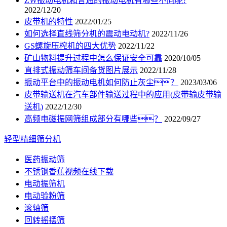
ZW振动电机和普通的振动电机有哪些不同呢?
2022/12/20
皮带机的特性
2022/01/25
如何选择直线筛分机的震动电动机?
2022/11/26
GS螺旋压榨机的四大优势
2022/11/22
矿山物料提升过程中怎么保证安全可靠
2020/10/05
直排式振动筛车间备货图片展示
2022/11/28
振动平台中的振动电机如何防止灰尘？
2023/03/06
皮带输送机在汽车部件输送过程中的应用(皮带输皮带输
送机)
2022/12/30
高频电磁振网筛组成部分有哪些？
2022/09/27
轻型精细筛分机
医药振动筛
不锈钢香蕉视频在线下载
电动振筛机
电动验粉筛
滚轴筛
回转摇摆筛