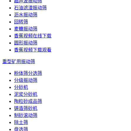
超声波振动筛
石油滤渣振动筛
沥水振动筛
回转筛
麦糠振动筛
香蕉视频在线下载
圆形振动筛
香蕉视频下载观看
重型矿用振动筛
粉体筛分选筛
分级振动筛
分砂机
泥浆分砂机
陶粒砂成品筛
铸造筛砂机
制砂滚动筛
除土筛
盘选筛