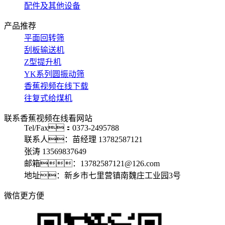
配件及其他设备
产品推荐
平面回转筛
刮板输送机
Z型提升机
YK系列圆振动筛
香蕉视频在线下载
往复式给煤机
联系香蕉视频在线看网站
Tel/Fax：0373-2495788
联系人：苗经理 13782587121
张涛 13569837649
邮箱：13782587121@126.com
地址：新乡市七里营镇南魏庄工业园3号
微信更方便