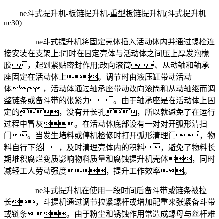
ne斗式提升机-板链提升机-重型板链提升机(斗式提升机
ne30)
ne斗式提升机将固定壳体插入活动体内并通过螺栓连
接安装在支架上;同时在固定壳体与活动体之间压上厚发泡橡
胶，起到紧贴密封作用;改向滚筒、从动轴和轴承
座固定在活动体上。调节时由液压缸带动活动
体，活动体通过轴承座带动改向滚筒和从动轴继而调
整链条或备斗带的张紧力。由于轴承座是在活动体上固
定的，没有开长孔，所以就避免了在运行
过程中冒灰。在活动体底部设有一对对开弧形清扫
门。当发生堵料或停机检修时打开弧形清理门，物
料自行下落，及时清理壳体内的积料，避免了物料长
期堆积腐烂变质影响物料质量和腐蚀提升机壳体，同时
减轻工人劳动强度，提升工作效率。
ne斗式提升机在使用一段时间后备斗带或链条被拉
长，斗提机通过调节拉紧螺杆或增加配重来张紧备斗带
或链条。由于粉尘和锈蚀作用常造成螺母与丝杆难