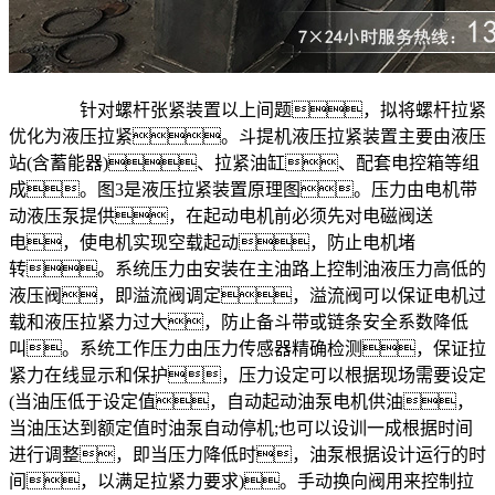
针对螺杆张紧装置以上间题，拟将螺杆拉紧
优化为液压拉紧。斗提机液压拉紧装置主要由液压
站(含蓄能器)、拉紧油缸、配套电控箱等组
成。图3是液压拉紧装置原理图。压力由电机带
动液压泵提供，在起动电机前必须先对电磁阀送
电，使电机实现空载起动，防止电机堵
转。系统压力由安装在主油路上控制油液压力高低的
液压阀，即溢流阀调定，溢流阀可以保证电机过
载和液压拉紧力过大，防止备斗带或链条安全系数降低
叫。系统工作压力由压力传感器精确检测，保证拉
紧力在线显示和保护，压力设定可以根据现场需要设定
(当油压低于设定值，自动起动油泵电机供油，
当油压达到额定值时油泵自动停机;也可以设训一成根据时间
进行调整，即当压力降低时，油泵根据设计运行的时
间，以满足拉紧力要求)。手动换向阀用来控制拉