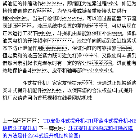
紧油缸的伸缩动作，即缩缸为拉紧过程，伸缸为
检修或调整过程，为备斗带或链条重新接头提供行
程。当进行检修时，可以通过蓄能器下节流
阀卸压。液压系统中设置的蓄能器，可以实现在
正常运行工况下，斗提机由蓄能器保压补油，降低
油泵电机的开停频率。液控单向阀起到油缸拉紧状
态下防止泄漏作用，保证油缸的可靠拉紧。
恒定柔和的液压张紧力既可避免打滑，又能使料斗遇到
倡然因素引起卡克现象时有一定的容让性，进而能有
效地保护备斗、皮带和轴等部件。
斗式提升机厂家家友情提示：请通过正规渠道购
买斗式提升机配件，以保障您的合法权益!斗式提升
机厂家请选河南香蕉视频在线看网站机械
上一篇：
TD皮带斗式提升机-TH环链斗式提升机-NE
板链斗式提升机
下一篇：
斗式提升机的构成和排除故障
的方法是什么(斗式提升机结构简图)