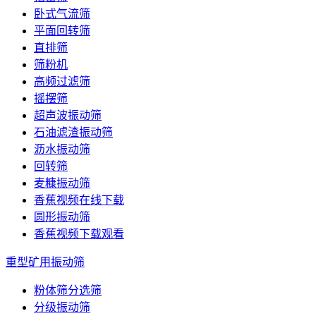
卧式气流筛
平面回转筛
直排筛
筛粉机
高频过滤筛
摇摆筛
超声波振动筛
石油滤渣振动筛
沥水振动筛
回转筛
麦糠振动筛
香蕉视频在线下载
圆形振动筛
香蕉视频下载观看
重型矿用振动筛
粉体筛分选筛
分级振动筛