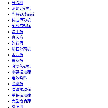
分砂机
泥浆分砂机
陶粒砂成品筛
铸造筛砂机
制砂滚动筛
除土筛
盘选筛
砂石筛
泥石分离机
水力筛
概率筛
滚筒落砂机
电磁振动筛
电池粉筛
弹跳筛
弹臂振动筛
单轴振动筛
大型滚筒筛
磁选机