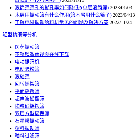
故障的小技巧有哪些)
2022/11/12
滚筒筛筛孔的糊孔率如何降低?(单层滚筒筛)
2023/01/03
木屑用振动筛有什么作用(筛木屑用什么筛子)
2023/04/13
了解电磁振动给料机常见的问题及解决方案
2022/11/24
轻型精细筛分机
医药振动筛
不锈钢香蕉视频在线下载
电动振筛机
电动验粉筛
滚轴筛
回转摇摆筛
平面摇摆筛
超声波摇摆筛
陶粒砂摇摆筛
双层方型摇摆筛
石墨粉振动筛
塑料振动筛
釉料过滤筛