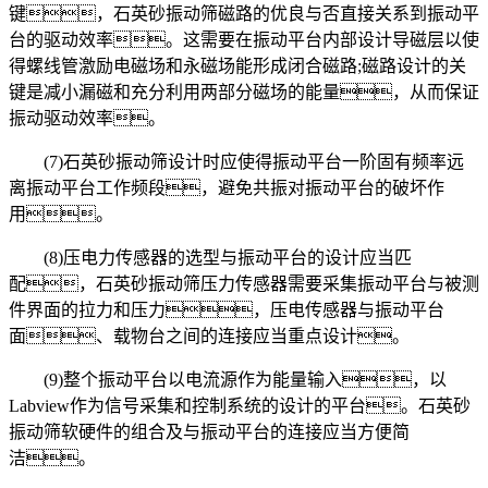
键，石英砂振动筛磁路的优良与否直接关系到振动平
台的驱动效率。这需要在振动平台内部设计导磁层以使
得螺线管激励电磁场和永磁场能形成闭合磁路;磁路设计的关
键是减小漏磁和充分利用两部分磁场的能量，从而保证
振动驱动效率。
(7)石英砂振动筛设计时应使得振动平台一阶固有频率远
离振动平台工作频段，避免共振对振动平台的破坏作
用。
(8)压电力传感器的选型与振动平台的设计应当匹
配，石英砂振动筛压力传感器需要采集振动平台与被测
件界面的拉力和压力，压电传感器与振动平台
面、载物台之间的连接应当重点设计。
(9)整个振动平台以电流源作为能量输入，以
Labview作为信号采集和控制系统的设计的平台。石英砂
振动筛软硬件的组合及与振动平台的连接应当方便简
洁。