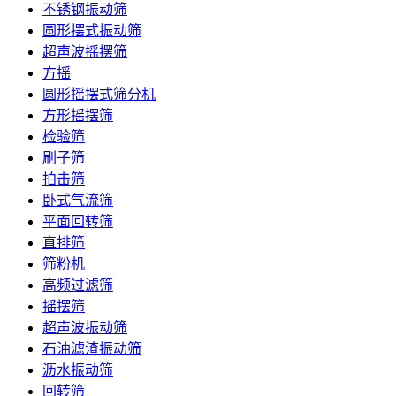
不锈钢振动筛
圆形摆式振动筛
超声波摇摆筛
方摇
圆形摇摆式筛分机
方形摇摆筛
检验筛
刷子筛
拍击筛
卧式气流筛
平面回转筛
直排筛
筛粉机
高频过滤筛
摇摆筛
超声波振动筛
石油滤渣振动筛
沥水振动筛
回转筛