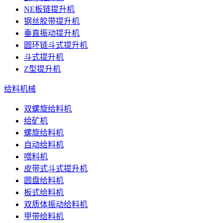
NE板链提升机
钢丝胶带提升机
垂直振动提升机
圆环链斗式提升机
斗式提升机
Z型提升机
给料机械
双螺旋给料机
给矿机
螺旋给料机
自动给料机
喂料机
皮带式斗式提升机
圆盘给料机
板式给料机
双质体振动给料机
甲带给料机