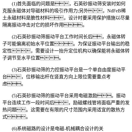
(1)首先面临的问题是，石英砂振动筛安装时如何
克服永磁体对导磁材料的吸引作用力;另外，NdFeB稀
土永磁材料是脆性材料，设计时要采用保护措施以尽量
隔离振动冲击对它的损坏作用。
(2)石英砂振动筛振动平台工作时间长后，永磁体转
子可能偏离初始水平位置。为保证振动平台输出的稳
定性，需要设计一抬升定位机构以确保能将永磁体转
子调节至水平位置。
(3)石英砂振动筛的力控振动平台是一个单自由度振动平
台，位移输出杆在竖直方向上限位需要重点考
虑。
(5)石英砂振动筛的振动平台采用电磁激励。振动
平台连续工作一段时间后，励磁螺线管将面临严重的发
热问题。这需要在有限的尺寸范围内采用适宜的散热方
式。
(6)系统磁路的设计是电磁-机械耦合设计的关