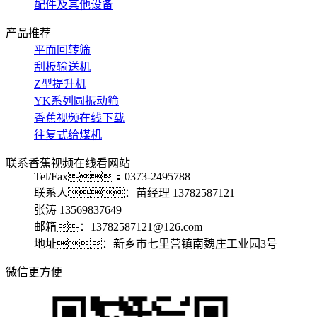
配件及其他设备
产品推荐
平面回转筛
刮板输送机
Z型提升机
YK系列圆振动筛
香蕉视频在线下载
往复式给煤机
联系香蕉视频在线看网站
Tel/Fax：0373-2495788
联系人：苗经理 13782587121
张涛 13569837649
邮箱：13782587121@126.com
地址：新乡市七里营镇南魏庄工业园3号
微信更方便