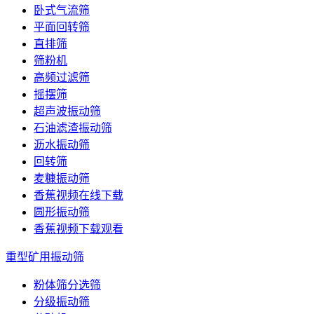
卧式气流筛
平面回转筛
直排筛
筛粉机
高频过滤筛
摇摆筛
超声波振动筛
石油滤渣振动筛
沥水振动筛
回转筛
麦糠振动筛
香蕉视频在线下载
圆形振动筛
香蕉视频下载观看
重型矿用振动筛
粉体筛分选筛
分级振动筛