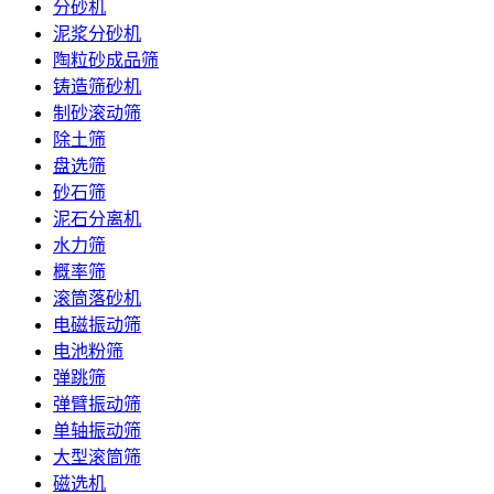
分砂机
泥浆分砂机
陶粒砂成品筛
铸造筛砂机
制砂滚动筛
除土筛
盘选筛
砂石筛
泥石分离机
水力筛
概率筛
滚筒落砂机
电磁振动筛
电池粉筛
弹跳筛
弹臂振动筛
单轴振动筛
大型滚筒筛
磁选机