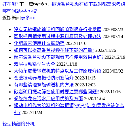
好在哪?
下一篇：
挑选香蕉视频在线下载时都需求考虑
哪些问题？
近期新闻
更多>>
没有无轴螺旋输送机回影响到很多行业发展
2020/08/23
圆形摇摆筛使用过程中漏料原因及处理办法
2020/07/14
化肥尿素使用什么振动筛
2022/11/16
如何可以提高香蕉视频在线下载的产量?
2022/11/26
超声波香蕉视频下载观看怎样使用效果更好?
2022/12/19
双层振动筛型号大全
2022/11/18
大倾角皮带输送机的特点以及工作原理介绍
2023/03/02
仓壁振动器与振动防闭塞简介
2022/11/15
有哪些清理螺旋输送机的方法
2022/12/03
砂岩矿用振动筛在使用时要注意哪些问题?
2022/11/16
螺旋绞龙在污水厂应用优势及方面
2020/11/04
振动电机作为给料机的激振源，如果发热该怎么
办?
2022/11/24
轻型精细筛分机