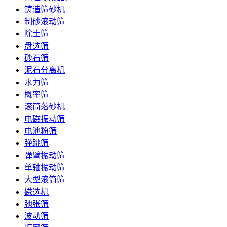
铸造筛砂机
制砂滚动筛
除土筛
盘选筛
砂石筛
泥石分离机
水力筛
概率筛
滚筒落砂机
电磁振动筛
电池粉筛
弹跳筛
弹臂振动筛
单轴振动筛
大型滚筒筛
磁选机
弛张筛
波动筛