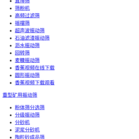
直排筛
筛粉机
高频过滤筛
摇摆筛
超声波振动筛
石油滤渣振动筛
沥水振动筛
回转筛
麦糠振动筛
香蕉视频在线下载
圆形振动筛
香蕉视频下载观看
重型矿用振动筛
粉体筛分选筛
分级振动筛
分砂机
泥浆分砂机
陶粒砂成品筛