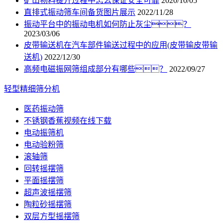
矿山物料提升过程中怎么保证安全可靠
2020/10/05
直排式振动筛车间备货图片展示
2022/11/28
振动平台中的振动电机如何防止灰尘？
2023/03/06
皮带输送机在汽车部件输送过程中的应用(皮带输皮带输
送机)
2022/12/30
高频电磁振网筛组成部分有哪些？
2022/09/27
轻型精细筛分机
医药振动筛
不锈钢香蕉视频在线下载
电动振筛机
电动验粉筛
滚轴筛
回转摇摆筛
平面摇摆筛
超声波摇摆筛
陶粒砂摇摆筛
双层方型摇摆筛