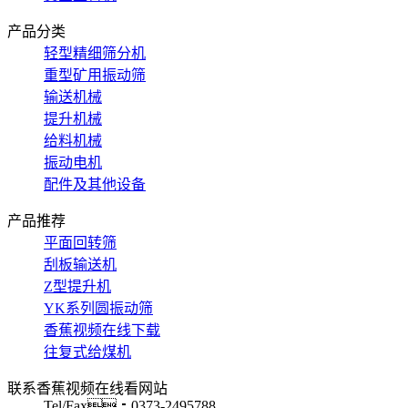
产品分类
轻型精细筛分机
重型矿用振动筛
输送机械
提升机械
给料机械
振动电机
配件及其他设备
产品推荐
平面回转筛
刮板输送机
Z型提升机
YK系列圆振动筛
香蕉视频在线下载
往复式给煤机
联系香蕉视频在线看网站
Tel/Fax：0373-2495788