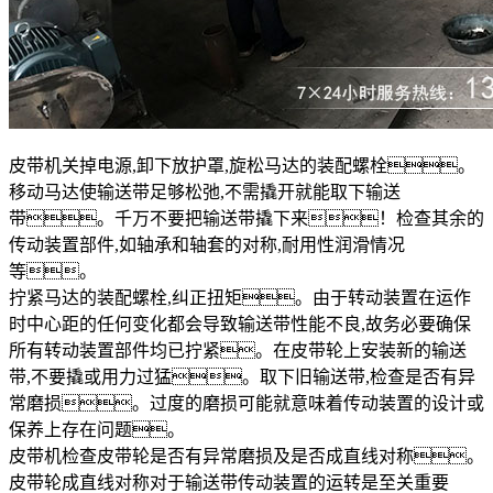
皮带机关掉电源,卸下放护罩,旋松马达的装配螺栓。
移动马达使输送带足够松弛,不需撬开就能取下输送
带。千万不要把输送带撬下来！检查其余的
传动装置部件,如轴承和轴套的对称,耐用性润滑情况
等。
拧紧马达的装配螺栓,纠正扭矩。由于转动装置在运作
时中心距的任何变化都会导致输送带性能不良,故务必要确保
所有转动装置部件均已拧紧。在皮带轮上安装新的输送
带,不要撬或用力过猛。取下旧输送带,检查是否有异
常磨损。过度的磨损可能就意味着传动装置的设计或
保养上存在问题。
皮带机检查皮带轮是否有异常磨损及是否成直线对称。
皮带轮成直线对称对于输送带传动装置的运转是至关重要