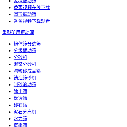
麦糠振动筛
香蕉视频在线下载
圆形振动筛
香蕉视频下载观看
重型矿用振动筛
粉体筛分选筛
分级振动筛
分砂机
泥浆分砂机
陶粒砂成品筛
铸造筛砂机
制砂滚动筛
除土筛
盘选筛
砂石筛
泥石分离机
水力筛
概率筛