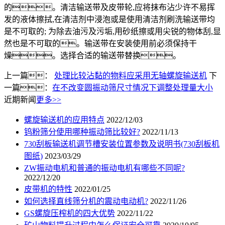
的。清洁输送带及皮带轮,应将抹布沾少许不易挥
发的液体擦拭,在清洁剂中浸泡或是使用清洁剂刷洗输送带均
是不可取的; 为除去油污及污垢,用砂纸擦或用尖锐的物体刮,显
然也是不可取的。输送带在安装使用前必须保持干
燥。选择合适的输送带替换。
上一篇：
处理比较沾黏的物料应采用无轴螺旋输送机
下
一篇：
在不改变圆振动筛尺寸情况下调整处理量大小
近期新闻
更多>>
螺旋输送机的应用特点
2022/12/03
钨粉筛分使用哪种振动筛比较好?
2022/11/13
730刮板输送机调节槽安装位置参数及说明书(730刮板机
图纸)
2023/03/29
ZW振动电机和普通的振动电机有哪些不同呢?
2022/12/20
皮带机的特性
2022/01/25
如何选择直线筛分机的震动电动机?
2022/11/26
GS螺旋压榨机的四大优势
2022/11/22