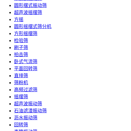
圆形摆式振动筛
超声波摇摆筛
方摇
圆形摇摆式筛分机
方形摇摆筛
检验筛
刷子筛
拍击筛
卧式气流筛
平面回转筛
直排筛
筛粉机
高频过滤筛
摇摆筛
超声波振动筛
石油滤渣振动筛
沥水振动筛
回转筛