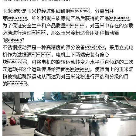
玉米淀粉是玉米粒经过粗细研磨，分离出胚
芽、纤维和蛋白质等副产品后获得的产品，
为了保证安全生产和产品质量，对玉米中存在的杂质
必须进行清理，那么玉米淀粉适合用哪种振动筛
呢？
不锈钢振动筛是一种高精度的筛分设备，采用立式电
机作为激振源，电机上下两端安装有偏心
块，可将电机的旋转运动转变为水平垂直倾斜的三次
元运动把这个运动传递给筛面。使筛面上的玉米淀
粉被抛起跳跃运动从而达到对玉米淀粉进行筛选和分级的目
的。