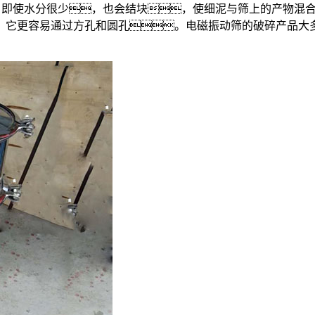
即使水分很少，也会结块，使细泥与筛上的产物混合
它更容易通过方孔和圆孔。电磁振动筛的破碎产品大多