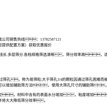
？
我公司销售热线：
13782587121
您提供配置方案）
获取优惠报价
.多层筛分.各档规格筛选清晰，筛分效率高，适
孔，称为易筛粒;大于筛孔3/4的颗粒因通过筛孔困难而被称
可以增加辅助筛方法，使用大筛孔尺寸的辅助筛
，材料中含有的表面水分增加，粘度增加
并将大大降低筛分效率。