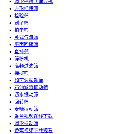
圆形摇摆式筛分机
方形摇摆筛
检验筛
刷子筛
拍击筛
卧式气流筛
平面回转筛
直排筛
筛粉机
高频过滤筛
摇摆筛
超声波振动筛
石油滤渣振动筛
沥水振动筛
回转筛
麦糠振动筛
香蕉视频在线下载
圆形振动筛
香蕉视频下载观看