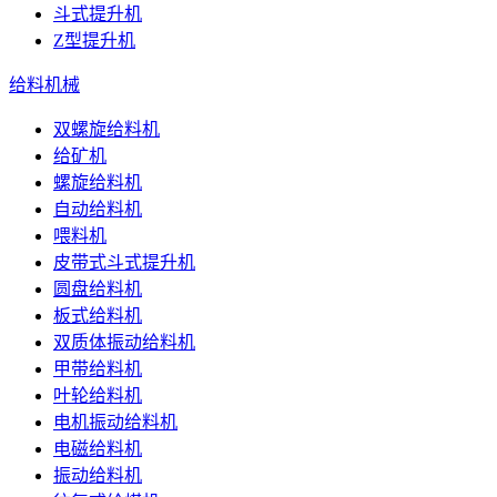
斗式提升机
Z型提升机
给料机械
双螺旋给料机
给矿机
螺旋给料机
自动给料机
喂料机
皮带式斗式提升机
圆盘给料机
板式给料机
双质体振动给料机
甲带给料机
叶轮给料机
电机振动给料机
电磁给料机
振动给料机