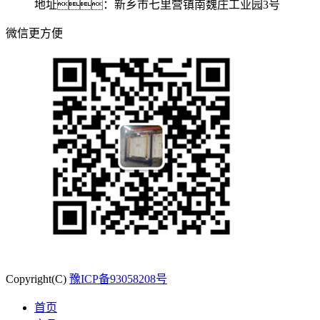
地址：新乡市七里营镇南魏庄工业园3号
微信更方便
Copyright(C)
豫ICP备93058208号
首页