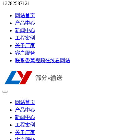
13782587121
网站首页
产品中心
新闻中心
工程案例
关于厂家
客户服务
联系香蕉视频在线看网站
网站首页
产品中心
新闻中心
工程案例
关于厂家
客户服务