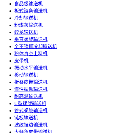
食品级输送机
板式链条输送机
冷却输送机
粉煤灰输送机
蛟龙输送机
垂直螺旋输送机
全不锈钢冷却输送机
粉体真空上料机
皮带机
振动水平输送机
移动输送机
折叠皮带输送机
惯性振动输送机
耐高温输送机
U型螺旋输送机
管式螺旋输送机
链板输送机
波纹挡边输送机
大倾角皮带输送机