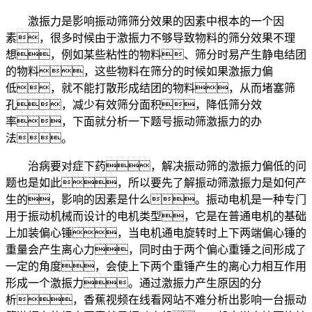
激振力是影响振动筛筛分效果的因素中根本的一个因
素，很多时候由于激振力不够导致物料的筛分效果不理
想，例如某些粘性的物料、筛分时易产生静电结团
的物料，这些物料在筛分的时候如果激振力偏
低，就不能打散形成结团的物料，从而堵塞筛
孔，减少有效筛分面积，降低筛分效
率，下面就分析一下题号振动筛激振力的办
法。
治病要对症下药，解决振动筛的激振力偏低的问
题也是如此，所以要先了解振动筛激振力是如何产
生的，影响的因素是什么。振动电机是一种专门
用于振动机械而设计的电机类型，它是在普通电机的基础
上加装偏心锤，当电机通电旋转时上下两端偏心锤的
重量会产生离心力，同时由于两个偏心重锤之间形成了
一定的角度，会使上下两个重锤产生的离心力相互作用
形成一个激振力。通过激振力产生原因的分
析，香蕉视频在线看网站不难分析出影响一台振动