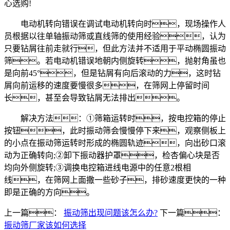
心选购!
电动机转向错误在调试电动机转向时，现场操作人
员根据以往单轴振动筛或直线筛的使用经验，认为
只要钻屑往前走就行，但此方法并不适用于平动椭圆振动
筛。若电动机错误地朝内侧旋转，抛射角虽也
是向前45°，但是钻屑有向后滚动的力，这时钻
屑向前运移的速度要慢很多，在筛网上停留时间
长，甚至会导致钻屑无法排出。
解决方法：①筛箱运转时，按电控箱的停止
按钮，此时振动筛会慢慢停下来，观察侧板上
的小点在振动筛运转时形成的椭圆轨迹，向出砂口滚
动为正确转向;②卸下振动器护罩，检杏偏心块是否
均向外侧旋转;③调换电控箱进线电源中的任意2根相
线，在筛网上面撒一些砂子，排砂速度更快的一种
即是正确的方向。
上一篇：
振动筛出现问题该怎么办?
下一篇：
振动筛厂家该如何选择