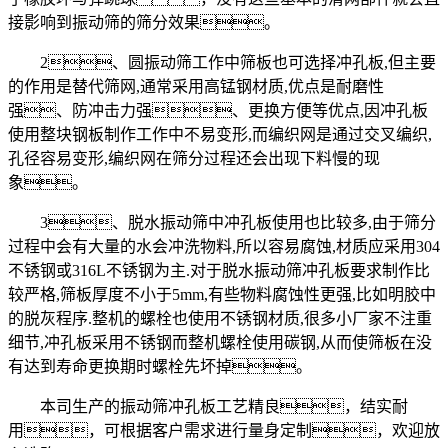
接影响到振动筛的筛分效果。
2、圆振动筛工作中筛板也可选择冲孔板,但主要
的作用是替代筛网,通常采用高锰钢材质,优点是耐磨性
强、防冲击力强、更换方便等优点,因冲孔板
使用整块钢板制作工作中不易变形,而编织网是通过交叉编织,
孔径容易变形,编织网在筛分过程还会出现下料慢的现
象。
3、脱水振动筛中冲孔板使用也比较多,由于筛分
过程中会有大量的水会冲洗物料,所以容易腐蚀,材质应采用304
不锈钢或316L不锈钢为主.对于脱水振动筛冲孔板要求制作比
较严格,筛板厚度不小于5mm,有些物料腐蚀性更强,比如明胶中
的脱灰程序.整机的螺栓也使用不锈钢材质,很多小厂家不注重
细节,冲孔板采用不锈钢而整机螺栓使用碳钢,从而使筛板在没
有达到寿命更换期时螺栓先坏掉。
本司生产的振动筛冲孔板工艺精良，结实耐
用，可根据客户需求进行量身定制，欢迎放