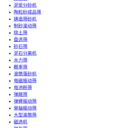
泥浆分砂机
陶粒砂成品筛
铸造筛砂机
制砂滚动筛
除土筛
盘选筛
砂石筛
泥石分离机
水力筛
概率筛
滚筒落砂机
电磁振动筛
电池粉筛
弹跳筛
弹臂振动筛
单轴振动筛
大型滚筒筛
磁选机