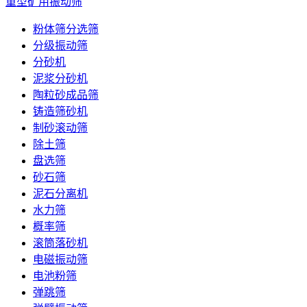
重型矿用振动筛
粉体筛分选筛
分级振动筛
分砂机
泥浆分砂机
陶粒砂成品筛
铸造筛砂机
制砂滚动筛
除土筛
盘选筛
砂石筛
泥石分离机
水力筛
概率筛
滚筒落砂机
电磁振动筛
电池粉筛
弹跳筛