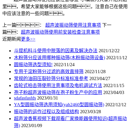
里，希望大家能够根据这些问题，注意自己在使用
中应该注意的一些问题。
上一篇：
超声波振动筛使用注意事项
下一
篇：
超声波振动筛使用前安装检查注意事项
近期新闻
更多>>
斗提机料斗使用中脱落的因素及解决办法
2021/12/22
木粉筛分应该用哪种振动筛(木粉振动筛设备)
2022/11/12
圆振动筛选型须知!
2022/11/24
专用于淀粉筛分过滤的高效直排筛
2022/11/28
常规的油田压裂砂筛分标准标准参考
2023/04/27
齿轮式拍击筛使用注意事项及电机调试方法
2022/11/15
孢子粉超声波振动筛在孢子粉生产中的应用
2023/04/03
sdafasfasfds
2023/01/31
YA型圆振动筛选用须知(yah2460型圆振动筛)
2022/12/12
振动筛的运作过程以及组成结构
2023/03/28
超声波香蕉视频下载观看厂家换能器使用知识(超声振动
筛)
2023/01/09