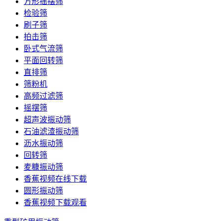
方形摇摆筛
检验筛
刷子筛
拍击筛
卧式气流筛
平面回转筛
直排筛
筛粉机
高频过滤筛
摇摆筛
超声波振动筛
石油滤渣振动筛
沥水振动筛
回转筛
麦糠振动筛
香蕉视频在线下载
圆形振动筛
香蕉视频下载观看