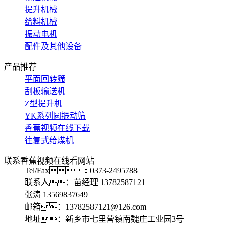
提升机械
给料机械
振动电机
配件及其他设备
产品推荐
平面回转筛
刮板输送机
Z型提升机
YK系列圆振动筛
香蕉视频在线下载
往复式给煤机
联系香蕉视频在线看网站
Tel/Fax：0373-2495788
联系人：苗经理 13782587121
张涛 13569837649
邮箱：13782587121@126.com
地址：新乡市七里营镇南魏庄工业园3号