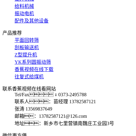
给料机械
振动电机
配件及其他设备
产品推荐
平面回转筛
刮板输送机
Z型提升机
YK系列圆振动筛
香蕉视频在线下载
往复式给煤机
联系香蕉视频在线看网站
Tel/Fax：0373-2495788
联系人：苗经理 13782587121
张涛 13569837649
邮箱：13782587121@126.com
地址：新乡市七里营镇南魏庄工业园3号
微信更方便