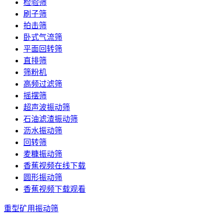
检验筛
刷子筛
拍击筛
卧式气流筛
平面回转筛
直排筛
筛粉机
高频过滤筛
摇摆筛
超声波振动筛
石油滤渣振动筛
沥水振动筛
回转筛
麦糠振动筛
香蕉视频在线下载
圆形振动筛
香蕉视频下载观看
重型矿用振动筛