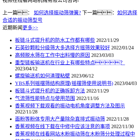
视频在线看网站机械有限公司咨询!
上一篇：
如何选择振动筛弹簧?
下一篇：
如何选择
合适的振动筛型号
近期新闻
更多>>
板链斗式提升机的防水工作都有哪些
2022/11/29
石英砂颗粒分级筛大多选择方摇筛效果较好
2022/01/24
高频脱水筛在工作中出料慢的原因
2023/03/03
重型链板输送机在行业上有哪些特点？
2023/04/12
螺旋输送机如何清理粘壁
2023/06/12
YBS系列摇摆筛结构原理(摇摆筛使用说明书)
2023/04/03
板链斗式提升机的正确拆卸方法
2022/11/29
气流筛性能特点与使用范围
2022/11/16
香蕉视频下载观看的振动电机角度调整方法及图示
2022/11/28
面粉等粉体专用大产量除杂直排式振动筛
2022/11/28
香蕉视频在线下载在中修中应该注意的事项
2022/11/30
香蕉视频在线看网站木粉振动筛在木粉筛分处理过程中