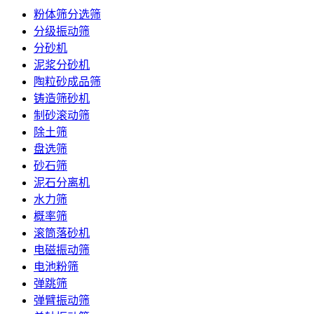
粉体筛分选筛
分级振动筛
分砂机
泥浆分砂机
陶粒砂成品筛
铸造筛砂机
制砂滚动筛
除土筛
盘选筛
砂石筛
泥石分离机
水力筛
概率筛
滚筒落砂机
电磁振动筛
电池粉筛
弹跳筛
弹臂振动筛