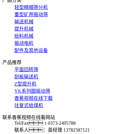
产品分类
轻型精细筛分机
重型矿用振动筛
输送机械
提升机械
给料机械
振动电机
配件及其他设备
产品推荐
平面回转筛
刮板输送机
Z型提升机
YK系列圆振动筛
香蕉视频在线下载
往复式给煤机
联系香蕉视频在线看网站
Tel/Fax：0373-2495788
联系人：苗经理 13782587121