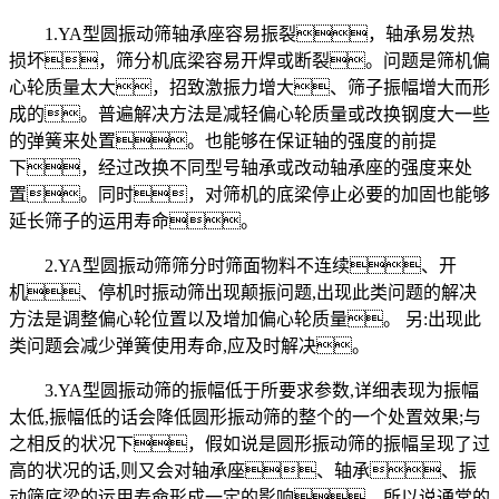
1.YA型圆振动筛轴承座容易振裂，轴承易发热
损坏，筛分机底梁容易开焊或断裂。问题是筛机偏
心轮质量太大，招致激振力增大、筛子振幅增大而形
成的。普遍解决方法是减轻偏心轮质量或改换钢度大一些
的弹簧来处置。也能够在保证轴的强度的前提
下，经过改换不同型号轴承或改动轴承座的强度来处
置。同时，对筛机的底梁停止必要的加固也能够
延长筛子的运用寿命。
2.YA型圆振动筛筛分时筛面物料不连续、开
机、停机时振动筛出现颠振问题,出现此类问题的解决
方法是调整偏心轮位置以及增加偏心轮质量。 另:出现此
类问题会减少弹簧使用寿命,应及时解决。
3.YA型圆振动筛的振幅低于所要求参数,详细表现为振幅
太低,振幅低的话会降低圆形振动筛的整个的一个处置效果;与
之相反的状况下，假如说是圆形振动筛的振幅呈现了过
高的状况的话,则又会对轴承座、轴承、振
动筛底梁的运用寿命形成一定的影响。所以说通常的