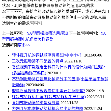
状况下,用户能够直接依据圆形振动筛的运用现场的状
况，来恰当的改动偏心轮的质量，或者说是选用
不同刚度的弹簧来对圆形振动筛的振幅停止一定的调整,从而
达到生产的需求。
上一篇：
YA型圆振动筛选用须知
下一篇：
YA
型圆振动筛电机角度怎样调整
近期新闻
更多>>
转斗提升机的调试顺序有哪些？
2023/06/06
三次元振动筛不同配置的特点
2022/11/16
香蕉视频下载观看出料口为什么有的设计为闸门型呢?
(多层振动筛下料口)
2023/01/11
不锈钢振动筛在氢氧化钠筛分中的应用(小型单层不锈钢
振动筛)
2023/04/06
塑料香蕉视频下载观看使用需要注意哪些?
2022/11/18
往复式给煤机厂家(往复式给煤机生产厂家)
2023/03/11
直卸式振动筛的类型有哪些
2022/11/28
为您介绍电磁振动给料机容易出现的故障
2022/11/24