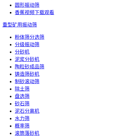
圆形振动筛
香蕉视频下载观看
重型矿用振动筛
粉体筛分选筛
分级振动筛
分砂机
泥浆分砂机
陶粒砂成品筛
铸造筛砂机
制砂滚动筛
除土筛
盘选筛
砂石筛
泥石分离机
水力筛
概率筛
滚筒落砂机