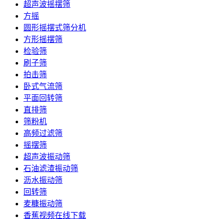
超声波摇摆筛
方摇
圆形摇摆式筛分机
方形摇摆筛
检验筛
刷子筛
拍击筛
卧式气流筛
平面回转筛
直排筛
筛粉机
高频过滤筛
摇摆筛
超声波振动筛
石油滤渣振动筛
沥水振动筛
回转筛
麦糠振动筛
香蕉视频在线下载