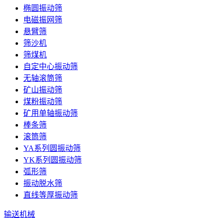
椭圆振动筛
电磁振网筛
悬臂筛
筛沙机
筛煤机
自定中心振动筛
无轴滚筒筛
矿山振动筛
煤粉振动筛
矿用单轴振动筛
棒条筛
滚筒筛
YA系列圆振动筛
YK系列圆振动筛
弧形筛
振动脱水筛
直线等厚振动筛
输送机械