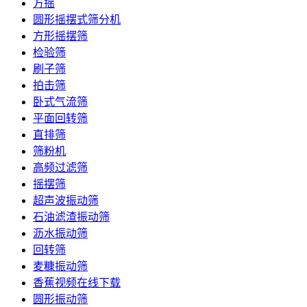
方摇
圆形摇摆式筛分机
方形摇摆筛
检验筛
刷子筛
拍击筛
卧式气流筛
平面回转筛
直排筛
筛粉机
高频过滤筛
摇摆筛
超声波振动筛
石油滤渣振动筛
沥水振动筛
回转筛
麦糠振动筛
香蕉视频在线下载
圆形振动筛