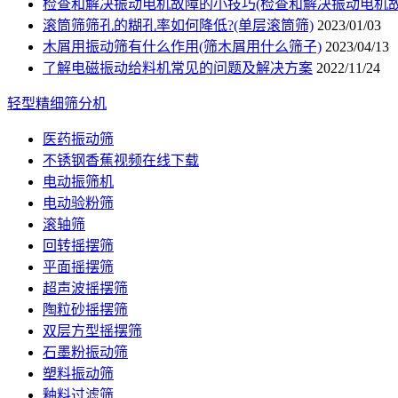
检查和解决振动电机故障的小技巧(检查和解决振动电机故
滚筒筛筛孔的糊孔率如何降低?(单层滚筒筛)
2023/01/03
木屑用振动筛有什么作用(筛木屑用什么筛子)
2023/04/13
了解电磁振动给料机常见的问题及解决方案
2022/11/24
轻型精细筛分机
医药振动筛
不锈钢香蕉视频在线下载
电动振筛机
电动验粉筛
滚轴筛
回转摇摆筛
平面摇摆筛
超声波摇摆筛
陶粒砂摇摆筛
双层方型摇摆筛
石墨粉振动筛
塑料振动筛
釉料过滤筛