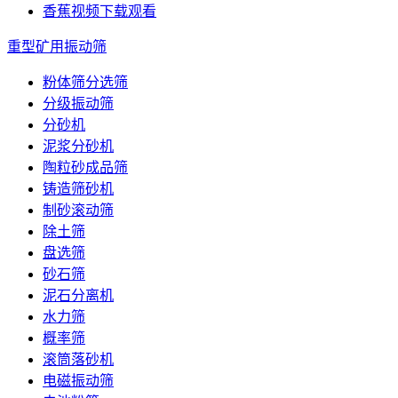
香蕉视频下载观看
重型矿用振动筛
粉体筛分选筛
分级振动筛
分砂机
泥浆分砂机
陶粒砂成品筛
铸造筛砂机
制砂滚动筛
除土筛
盘选筛
砂石筛
泥石分离机
水力筛
概率筛
滚筒落砂机
电磁振动筛