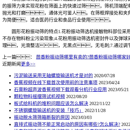
的振筛力来实现花粉在筛面上的快速过筛，筛机顶端配有
抛光和打磨，通体光可鉴人。在筛框焊接处和夹
为简便，适合医药行业和食品行业使用。
圆形花粉振动筛的特点1.花粉振动筛选机接触物料部位采用30
不存在物料粉尘污染现象;4.花粉用振动筛选机密封件以及弹球
理，光滑整洁，无黑点，无毛刺;7.通过
上一篇：
茴香粉振动筛哪里有卖的?茴香粉振动筛哪家好
近期新闻
更多>>
污泥输送采用无轴螺旋输送机才是对的
2020/07/28
香蕉视频在线下载首次使用前的注意事项
2023/04/24
石膏粉超声波香蕉视频下载观看分机行业应用
2023/05/21
颗粒物料摇摆筛试机视频
2022/08/20
板式给料机的堆积问题应该怎么解决
2022/11/22
不锈钢螺旋输送机的安装「技巧」
2022/11/28
振动脱水筛筛箱断裂的原因
2023/03/03
直排式振动筛不能正常启动的原因有哪些?怎么解决?
2022