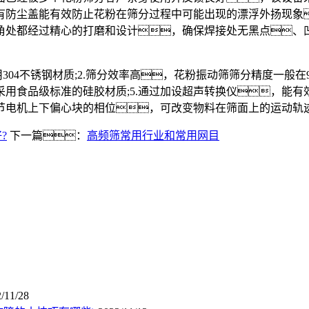
防尘盖能有效防止花粉在筛分过程中可能出现的漂浮外扬现象
角处都经过精心的打磨和设计，确保焊接处无黑点、
4不锈钢材质;2.筛分效率高，花粉振动筛筛分精度一般在9
采用食品级标准的硅胶材质;5.通过加设超声转换仪，能有
调节电机上下偏心块的相位，可改变物料在筛面上的运动
?
下一篇：
高频筛常用行业和常用网目
/11/28