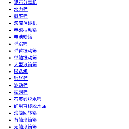
泥石分离机
水力筛
概率筛
滚筒落砂机
电磁振动筛
电池粉筛
弹跳筛
弹臂振动筛
单轴振动筛
大型滚筒筛
磁选机
弛张筛
波动筛
振网筛
石英砂脱水筛
矿用直线脱水筛
滚筒回转筛
有轴滚筒筛
无轴滚筒筛