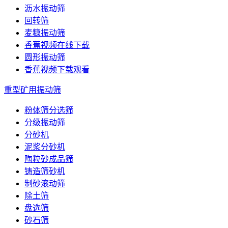
沥水振动筛
回转筛
麦糠振动筛
香蕉视频在线下载
圆形振动筛
香蕉视频下载观看
重型矿用振动筛
粉体筛分选筛
分级振动筛
分砂机
泥浆分砂机
陶粒砂成品筛
铸造筛砂机
制砂滚动筛
除土筛
盘选筛
砂石筛