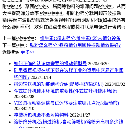
附、聚团、堵网等物料的难筛问题，从而
大幅提高筛分效率。铜矿粉筛分就用超声波振动
筛!买超声波振动筛就选香蕉视频在线看网站机械!(如果您还有
什么疑问，欢迎在线点击客服或拨打联系电话进行咨询~)
上一篇：
维生素C粉末筛分,维生素C粉末筛分设备
下一篇：
铁粉怎么筛分?铁粉筛分用哪种振动筛效果好?
近期新闻
更多>>
如何正确的认识你需要的振动筛型号
2020/06/20
矿用香蕉视频在线下载在选煤工业的运用中容易产生哪
些问题?
2022/11/14
挡边输送机的功能结构介绍(爬坡挡边输送机)
2023/03/02
斗式提升机使用环境的重要性(斗式提升机使用场所)
2023/02/08
YZS圆振动筛调整与试运转要注重哪几点?(yk振动筛)
2023/05/10
吨袋拆包机会不会污染物料
2022/11/27
淀粉筛分机-淀粉过筛机-自动筛粉机(淀粉分离机多少钱