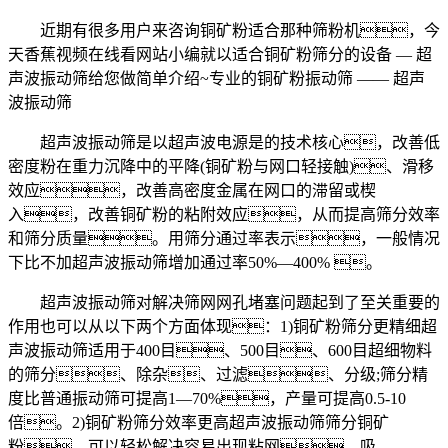
近期有很多用户来咨询铜矿粉适合那种筛粉机，今
天香蕉视频在线看网站小编就以适合铜矿粉筛分的设备 — 超
声波振动筛给您做简单介绍~专业的铜矿粉振动筛 —— 超声
波振动筛
超声波振动筛是以超声波电源是的技术核心，改善低
密度粉在重力沉降中的平降(铜矿粉与网口轻接触)、滑移
效应，改善高密度金属在网口的滞留或楔
入，改善铜矿粉的粘附效应，从而提高筛分效率
和筛分质量。用筛分通过率表示，一般情况
下比不加超声波振动筛增加通过率50%—400% 。
超声波振动筛对解决筛网网孔堵塞问题起到了至关重要的
作用也可以从以下两个方面体现：1)铜矿粉筛分更精细超
声波振动筛适用于400目、500目、600目超细物料
的筛分、除杂、过滤、分级;筛分精
度比普通振动筛可提高1—70%，产量可提高0.5-10
倍。2)铜矿粉筛分效率更高超声波振动筛筛分铜矿
粉，可以轻松解决容易出现粘网、吸