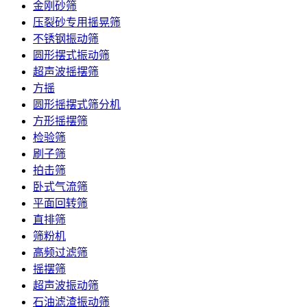
金刚砂筛
压裂砂专用摇晃筛
不锈钢振动筛
圆形摆式振动筛
超声波摇摆筛
方摇
圆形摇摆式筛分机
方形摇摆筛
检验筛
刷子筛
拍击筛
卧式气流筛
平面回转筛
直排筛
筛粉机
高频过滤筛
摇摆筛
超声波振动筛
石油滤渣振动筛