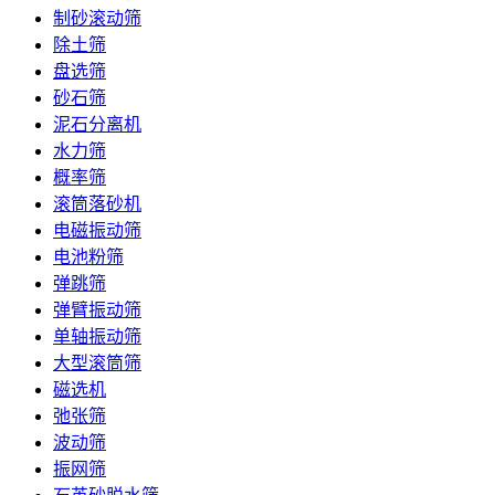
制砂滚动筛
除土筛
盘选筛
砂石筛
泥石分离机
水力筛
概率筛
滚筒落砂机
电磁振动筛
电池粉筛
弹跳筛
弹臂振动筛
单轴振动筛
大型滚筒筛
磁选机
弛张筛
波动筛
振网筛