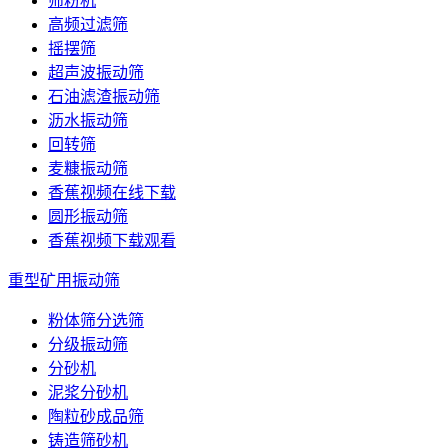
筛粉机
高频过滤筛
摇摆筛
超声波振动筛
石油滤渣振动筛
沥水振动筛
回转筛
麦糠振动筛
香蕉视频在线下载
圆形振动筛
香蕉视频下载观看
重型矿用振动筛
粉体筛分选筛
分级振动筛
分砂机
泥浆分砂机
陶粒砂成品筛
铸造筛砂机