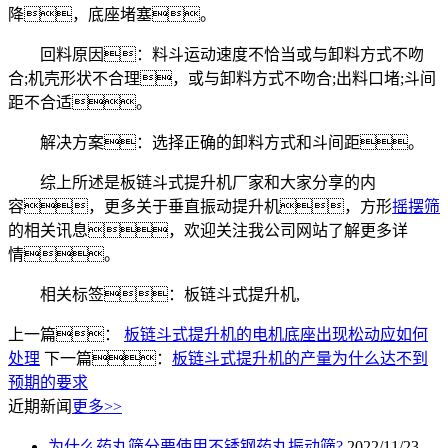
降，底座堵塞。
回料原因：料斗运动速度不恰当或与卸料方式不吻
合;机壳形状不合理，或与卸料方式不吻合;出料口堵;斗间
距不合适。
解决方案：选择正确的卸料方式和斗间距。
综上所述是板链斗式提升机厂家和大家分享的内
容，更多关于垂直振动提升机，方形
摇摆筛
的相关讯息，欢迎关注我公司网站了解更多详
情。
相关标签：板链斗式提升机,
上一篇：
板链斗式提升机的电机底座出现松动应如何
处理
下一篇：
板链斗式提升机的产量为什么达不到
预期的要求
近期新闻
更多>>
为什么药丸筛分要使用不锈钢药丸振动筛?
2022/11/23