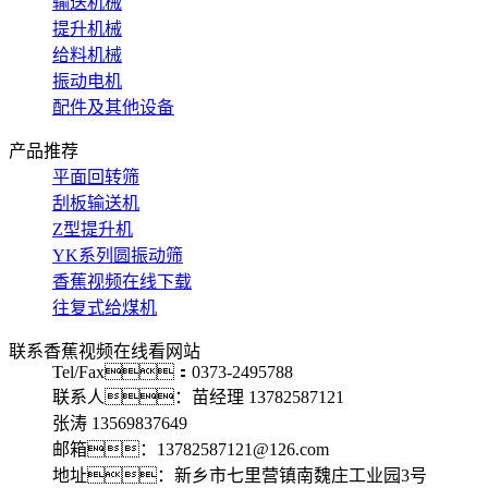
输送机械
提升机械
给料机械
振动电机
配件及其他设备
产品推荐
平面回转筛
刮板输送机
Z型提升机
YK系列圆振动筛
香蕉视频在线下载
往复式给煤机
联系香蕉视频在线看网站
Tel/Fax：0373-2495788
联系人：苗经理 13782587121
张涛 13569837649
邮箱：13782587121@126.com
地址：新乡市七里营镇南魏庄工业园3号