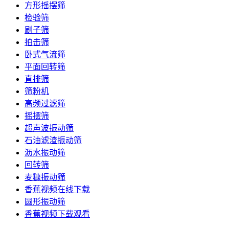
方形摇摆筛
检验筛
刷子筛
拍击筛
卧式气流筛
平面回转筛
直排筛
筛粉机
高频过滤筛
摇摆筛
超声波振动筛
石油滤渣振动筛
沥水振动筛
回转筛
麦糠振动筛
香蕉视频在线下载
圆形振动筛
香蕉视频下载观看