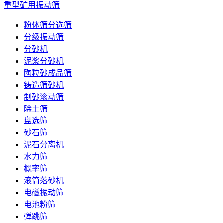
重型矿用振动筛
粉体筛分选筛
分级振动筛
分砂机
泥浆分砂机
陶粒砂成品筛
铸造筛砂机
制砂滚动筛
除土筛
盘选筛
砂石筛
泥石分离机
水力筛
概率筛
滚筒落砂机
电磁振动筛
电池粉筛
弹跳筛