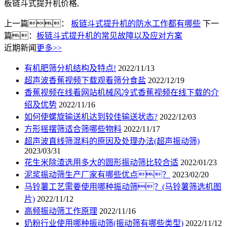
板链斗式提升机价格,
上一篇：
板链斗式提升机的防水工作都有哪些
下一
篇：
板链斗式提升机的常见故障以及应对方案
近期新闻
更多>>
有机肥筛分机结构及特点!
2022/11/13
超声波香蕉视频下载观看筛分食盐
2022/12/19
香蕉视频在线看网站机械风冷式香蕉视频在线下载的介
绍及优势
2022/11/16
如何使螺旋输送机达到较佳输送状态?
2022/12/03
方形摇摆筛适合筛哪些物料
2022/11/17
超声波直线筛混料的原因及处理办法(超声振动筛)
2023/03/31
花生米除渣选用多大的圆形振动筛比较合适
2022/01/23
泥浆振动筛生产厂家有哪些优点？
2023/02/20
马铃薯工艺需要使用哪种振动筛？(马铃薯筛选机图
片)
2022/11/12
高频振动筛工作原理
2022/11/16
奶粉行业使用哪种振动筛(振动筛有哪些类型)
2022/11/12