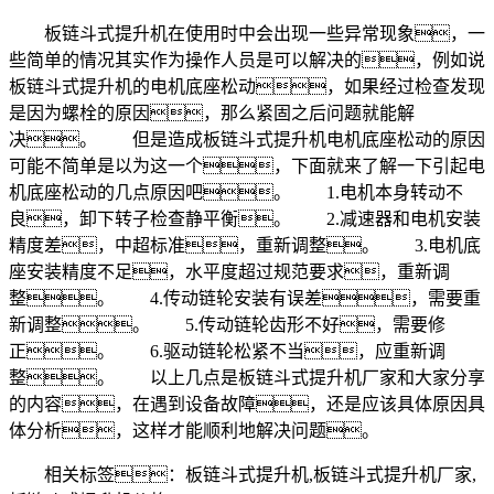
板链斗式提升机在使用时中会出现一些异常现象，一
些简单的情况其实作为操作人员是可以解决的，例如说
板链斗式提升机的电机底座松动，如果经过检查发现
是因为螺栓的原因，那么紧固之后问题就能解
决。 但是造成板链斗式提升机电机底座松动的原因
可能不简单是以为这一个，下面就来了解一下引起电
机底座松动的几点原因吧。 1.电机本身转动不
良，卸下转子检查静平衡。 2.减速器和电机安装
精度差，中超标准，重新调整。 3.电机底
座安装精度不足，水平度超过规范要求，重新调
整。 4.传动链轮安装有误差，需要重
新调整。 5.传动链轮齿形不好，需要修
正。 6.驱动链轮松紧不当，应重新调
整。 以上几点是板链斗式提升机厂家和大家分享
的内容，在遇到设备故障，还是应该具体原因具
体分析，这样才能顺利地解决问题。
相关标签：板链斗式提升机,板链斗式提升机厂家,