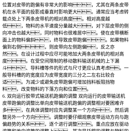
位置对皮带的跑偏有非常大的影响，尤其在两条皮带
机在水平面的投影成垂直时影响更大。通常应当考虑转
载点处上下两条皮带机的相对高度。相对高度越
低，物料的水平速度分量越大，对下层皮带的侧
向冲击也越大，同时物料也很难居中。使在皮带横断
面上的物料偏斜，终导致皮带跑偏。如果物料
偏到右侧，则皮带向左侧跑偏，反之亦
然。在设计过程中应尽可能地加大两条皮带机的相对高
度。在受空间限制的移动散料输送机械的上下漏
斗、导料槽等件的形式与尺寸更应认真考虑。一
般导料槽的的宽度应为皮带宽度的三分之二左右比较合
适。为减少或避免皮带跑偏可增加挡料板阻挡物
料，改变物料的下落方向和位置。
6. 双向运行胶带式输送机跑偏的调整 双向运行的皮带输送机
皮带跑偏的调整比单向皮带输送机跑偏的调整相对要困难许
多，在具体调整时应先调整某一个方向，然后调
整另外一个方向。调整时要仔细观察皮带运动方向与跑
偏趋势的关系，逐个进行调整。重点应放在驱动