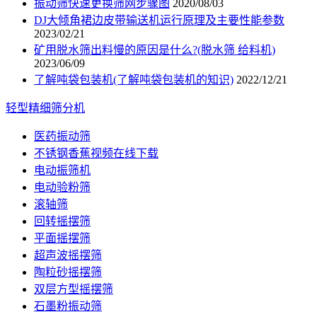
振动筛快速更换筛网步骤图
2020/08/03
DJ大倾角裙边皮带输送机运行原理及主要性能参数
2023/02/21
矿用脱水筛出料慢的原因是什么?(脱水筛 给料机)
2023/06/09
了解吨袋包装机(了解吨袋包装机的知识)
2022/12/21
轻型精细筛分机
医药振动筛
不锈钢香蕉视频在线下载
电动振筛机
电动验粉筛
滚轴筛
回转摇摆筛
平面摇摆筛
超声波摇摆筛
陶粒砂摇摆筛
双层方型摇摆筛
石墨粉振动筛