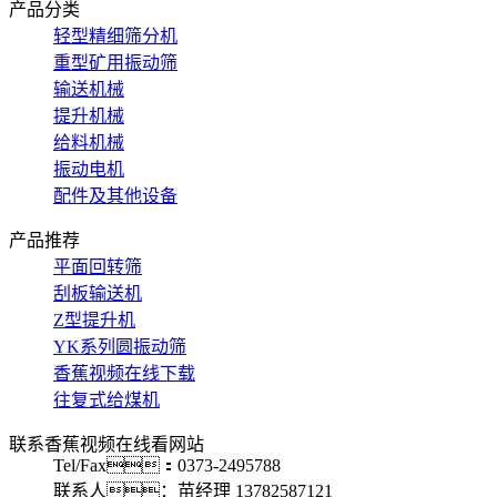
产品分类
轻型精细筛分机
重型矿用振动筛
输送机械
提升机械
给料机械
振动电机
配件及其他设备
产品推荐
平面回转筛
刮板输送机
Z型提升机
YK系列圆振动筛
香蕉视频在线下载
往复式给煤机
联系香蕉视频在线看网站
Tel/Fax：0373-2495788
联系人：苗经理 13782587121