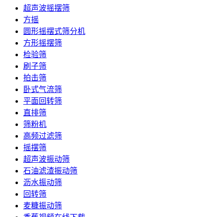
超声波摇摆筛
方摇
圆形摇摆式筛分机
方形摇摆筛
检验筛
刷子筛
拍击筛
卧式气流筛
平面回转筛
直排筛
筛粉机
高频过滤筛
摇摆筛
超声波振动筛
石油滤渣振动筛
沥水振动筛
回转筛
麦糠振动筛