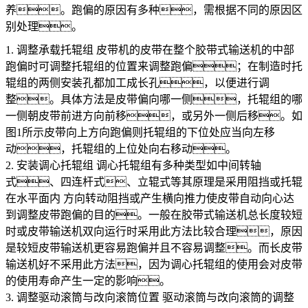
养。跑偏的原因有多种，需根据不同的原因区
别处理。
1. 调整承载托辊组 皮带机的皮带在整个胶带式输送机的中部
跑偏时可调整托辊组的位置来调整跑偏；在制造时托
辊组的两侧安装孔都加工成长孔，以便进行调
整。具体方法是皮带偏向哪一侧，托辊组的哪
一侧朝皮带前进方向前移，或另外一侧后移。如
图1所示皮带向上方向跑偏则托辊组的下位处应当向左移
动，托辊组的上位处向右移动。
2. 安装调心托辊组 调心托辊组有多种类型如中间转轴
式、四连杆式、立辊式等其原理是采用阻挡或托辊
在水平面内 方向转动阻挡或产生横向推力使皮带自动向心达
到调整皮带跑偏的目的。一般在胶带式输送机总长度较短
时或皮带输送机双向运行时采用此方法比较合理，原因
是较短皮带输送机更容易跑偏并且不容易调整。而长皮带
输送机好不采用此方法，因为调心托辊组的使用会对皮带
的使用寿命产生一定的影响。
3. 调整驱动滚筒与改向滚筒位置 驱动滚筒与改向滚筒的调整