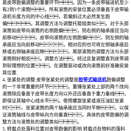
是皮带跑偏调整的重要环节。因为一条皮带输送机至少
有2到5个滚筒，所有滚筒的安装位置必须垂直于皮带输
送机长度方向的中心线，若偏斜过大必然发生跑
偏。其调整方法与调整托辊组类似。对于头部
滚筒如皮带向滚筒的右侧跑偏，则右侧的轴承座应当向
前移动，皮带向滚筒的左侧跑偏，则左侧的轴
承座应当向前移动，相对应的也可将左侧轴承座后
移或右侧轴承座后移。尾部滚筒的调整方法与头部
滚筒刚好相反。调整方法。经过反复调整直到皮带调
到较理想的位置。在调整驱动或改向滚筒前好准确安装
其位置.
4. 张紧处的调整 皮带张紧处的调整是
胶带式输送机
跑偏调整
的一个非常重要的环节。重锤张紧处上部的两个改向
滚筒除应垂直于皮带长度方向以外还应垂直于重力垂线，
即保证其轴中心线水平。使用螺旋张紧或液压油缸张紧
时，张紧滚筒的两个轴承座应当同时平移，以保
证滚筒轴线与皮带纵向方向垂直。具体的皮带跑偏的调
整方法与滚筒处的调整类似。
5. 转载点处落料位置对皮带跑偏的影响 转载点处物料的落料