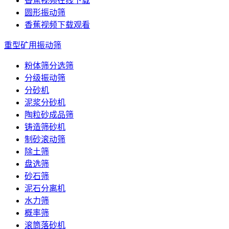
香蕉视频在线下载
圆形振动筛
香蕉视频下载观看
重型矿用振动筛
粉体筛分选筛
分级振动筛
分砂机
泥浆分砂机
陶粒砂成品筛
铸造筛砂机
制砂滚动筛
除土筛
盘选筛
砂石筛
泥石分离机
水力筛
概率筛
滚筒落砂机