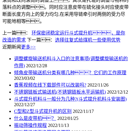
滚筒和改向滚筒的调整上，其次是托辊的调整与物料的
落料点的调整。同时应注意皮带在硫化接头时应使皮带
断面长度方向上的受力均匀,在采用导链牵引时两侧的受力尽
可能地相等。
上一篇：
环保密闭稳定运行斗式提升机，是你
改造的需求
下一篇：
选择往复式给煤机一些使用优势
近期新闻
更多>>
调整螺旋输送机料斗入口的注意事项(调整螺旋输送机的
作用)
2022/12/28
倾角皮带输送机分类有哪几种？它们的工作原理
2023/03/02
香蕉视频在线下载部件可以改装吗?
2022/11/26
不锈钢链板式输送机(不锈钢链板水平运输机)
2022/12/12
斗式提升机料斗一般分为几种?(斗式提升机料斗安装图)
2022/12/27
C型和Z型斗式提升机的区别
2022/11/17
什么是皮带机？
2022/01/25
振动筛操作规程
2022/11/13