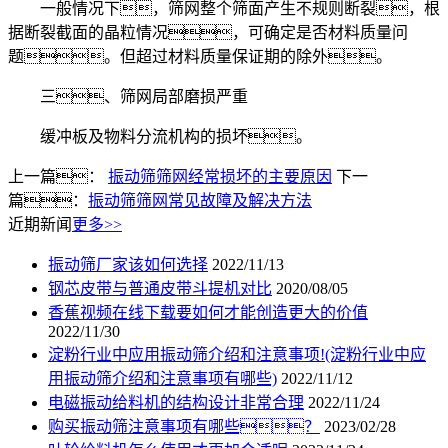
一般情况下，筛网整个筛面产生不规则断裂，根
据断裂截面的晶粒情况，可确定是否材料质量问
题。但超过材料质量保证期的除外。
三、筛网局部磨损严重
缓冲板及物料分流机构的损坏。
上一篇：
振动筛筛网经常损坏的主要原因
下一
篇：
振动筛筛网常见故障及解决方法
近期新闻
更多>>
振动筛厂家该如何选择
2022/11/13
钢芯皮带与普通皮带斗提机对比
2020/08/05
香蕉视频在线下载要如何才能创造更大的价值
2022/11/30
淀粉行业中应用振动筛介绍和注意事项!(淀粉行业中应
用振动筛介绍和注意事项有哪些)
2022/11/12
电磁振动给料机的结构设计非常合理
2022/11/24
购买振动筛注意事项有哪些？
2023/02/28