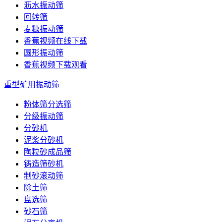
沥水振动筛
回转筛
麦糠振动筛
香蕉视频在线下载
圆形振动筛
香蕉视频下载观看
重型矿用振动筛
粉体筛分选筛
分级振动筛
分砂机
泥浆分砂机
陶粒砂成品筛
铸造筛砂机
制砂滚动筛
除土筛
盘选筛
砂石筛