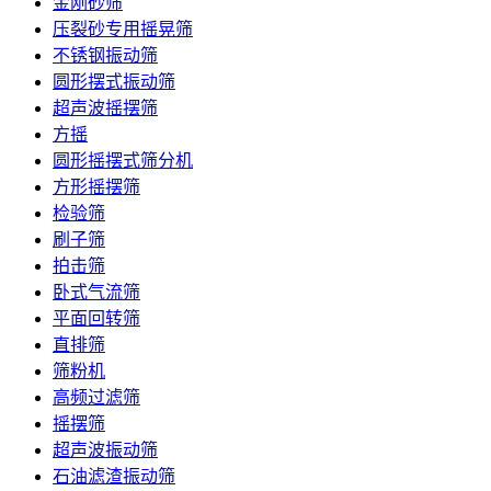
金刚砂筛
压裂砂专用摇晃筛
不锈钢振动筛
圆形摆式振动筛
超声波摇摆筛
方摇
圆形摇摆式筛分机
方形摇摆筛
检验筛
刷子筛
拍击筛
卧式气流筛
平面回转筛
直排筛
筛粉机
高频过滤筛
摇摆筛
超声波振动筛
石油滤渣振动筛