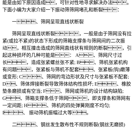
能是由如下原因造成，可针对性地寻求解决办法。
下面小编为大家介绍一下振动筛筛网堵孔和断裂：
一、筛网呈现直线状断裂
筛网呈现直线状断裂，一般是由于筛网没有拉
紧(或拉不紧)的状态下形成的筛箱支撑条与筛网间的二次振
动，相互撞击造成的筛网直线状有规则的断裂，引
起这种损坏的几种可能是： A、筛网尺寸过
长，造成张紧螺丝张不紧; B、筛机张紧机构
有问题，张紧板与筛机不配套、张紧板(钩)磨薄
或变形; C、筛网的弯边形状及尺寸与张紧板不配套;
D、筛体焊接断裂导致筛体结构性损坏; E、橡胶
垫条磨损或有空当; F、筛网或筛机的设计结构缺陷;
G、筛箱支撑条低于筛网，即支撑条和筛网有
一定间距; H、筛机的四处弹簧刚度不均匀;
I、 振动筛机振幅过大等。
二、钢丝发生散布性不规则断裂(钢丝无磨损)