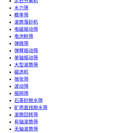
泥石分离机
水力筛
概率筛
滚筒落砂机
电磁振动筛
电池粉筛
弹跳筛
弹臂振动筛
单轴振动筛
大型滚筒筛
磁选机
弛张筛
波动筛
振网筛
石英砂脱水筛
矿用直线脱水筛
滚筒回转筛
有轴滚筒筛
无轴滚筒筛