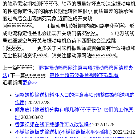
的轴承需定期检测。轴承的质量好坏直接决定振动电机
的性能稳定性,好的轴承长期运转阻逆很小,而质量差的轴承温
度过高后会出现爆死现象,近而造成开关跳
闸。 4.振动电机的线圈内磁回路老化。形
成电流稳定性差也会出现开关跳闸情况。 5.电源线线
号过细或空气开关与振动电机负荷不匹配也会造成跳
闸。 更多关于甘味料振动筛减震弹簧有什么特点和
无尘投料站资讯，请关注振动筛网站。
上一篇：
更换振动筛筛网注意事项(振动筛筛网清理办
法)
下一篇：
高岭土超声波香蕉视频下载观看
近期新闻
更多>>
调整螺旋输送机料斗入口的注意事项(调整螺旋输送机的
作用)
2022/12/28
倾角皮带输送机分类有哪几种？它们的工作原
理
2023/03/02
香蕉视频在线下载部件可以改装吗?
2022/11/26
不锈钢链板式输送机(不锈钢链板水平运输机)
2022/12/12