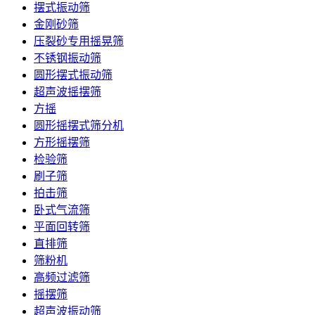
摆式振动筛
金刚砂筛
压裂砂专用摇晃筛
不锈钢振动筛
圆形摆式振动筛
超声波摇摆筛
方摇
圆形摇摆式筛分机
方形摇摆筛
检验筛
刷子筛
拍击筛
卧式气流筛
平面回转筛
直排筛
筛粉机
高频过滤筛
摇摆筛
超声波振动筛