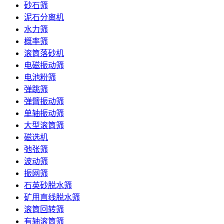
砂石筛
泥石分离机
水力筛
概率筛
滚筒落砂机
电磁振动筛
电池粉筛
弹跳筛
弹臂振动筛
单轴振动筛
大型滚筒筛
磁选机
弛张筛
波动筛
振网筛
石英砂脱水筛
矿用直线脱水筛
滚筒回转筛
有轴滚筒筛