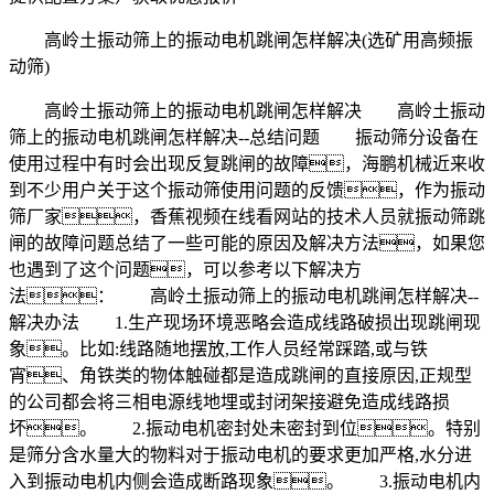
高岭土振动筛上的振动电机跳闸怎样解决(选矿用高频振
动筛)
高岭土振动筛上的振动电机跳闸怎样解决 高岭土振动
筛上的振动电机跳闸怎样解决--总结问题 振动筛分设备在
使用过程中有时会出现反复跳闸的故障，海鹏机械近来收
到不少用户关于这个振动筛使用问题的反馈，作为振动
筛厂家，香蕉视频在线看网站的技术人员就振动筛跳
闸的故障问题总结了一些可能的原因及解决方法，如果您
也遇到了这个问题，可以参考以下解决方
法： 高岭土振动筛上的振动电机跳闸怎样解决--
解决办法 1.生产现场环境恶略会造成线路破损出现跳闸现
象。比如:线路随地摆放,工作人员经常踩踏,或与铁
宵、角铁类的物体触碰都是造成跳闸的直接原因,正规型
的公司都会将三相电源线地埋或封闭架接避免造成线路损
坏。 2.振动电机密封处未密封到位。特别
是筛分含水量大的物料对于振动电机的要求更加严格,水分进
入到振动电机内侧会造成断路现象。 3.振动电机内