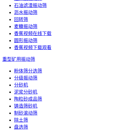
石油滤渣振动筛
沥水振动筛
回转筛
麦糠振动筛
香蕉视频在线下载
圆形振动筛
香蕉视频下载观看
重型矿用振动筛
粉体筛分选筛
分级振动筛
分砂机
泥浆分砂机
陶粒砂成品筛
铸造筛砂机
制砂滚动筛
除土筛
盘选筛