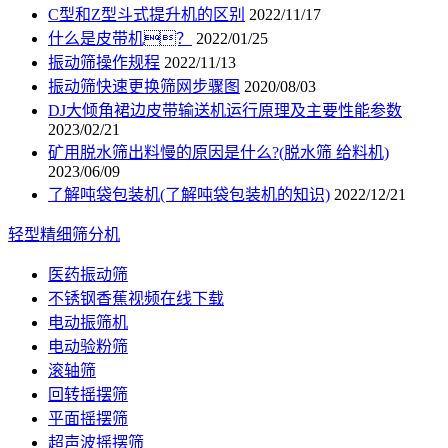
C型和Z型斗式提升机的区别
2022/11/17
什么是皮带机？
2022/01/25
振动筛操作规程
2022/11/13
振动筛快速更换筛网步骤图
2020/08/03
DJ大倾角裙边皮带输送机运行原理及主要性能参数
2023/02/21
矿用脱水筛出料慢的原因是什么?(脱水筛 给料机)
2023/06/09
了解吨袋包装机(了解吨袋包装机的知识)
2022/12/21
轻型精细筛分机
医药振动筛
不锈钢香蕉视频在线下载
电动振筛机
电动验粉筛
滚轴筛
回转摇摆筛
平面摇摆筛
超声波摇摆筛