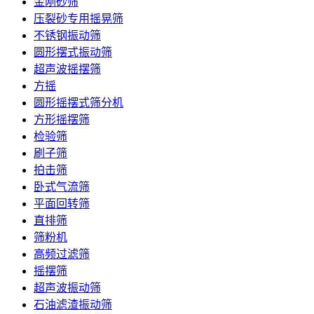
金刚砂筛
压裂砂专用摇晃筛
不锈钢振动筛
圆形摆式振动筛
超声波摇摆筛
方摇
圆形摇摆式筛分机
方形摇摆筛
检验筛
刷子筛
拍击筛
卧式气流筛
平面回转筛
直排筛
筛粉机
高频过滤筛
摇摆筛
超声波振动筛
石油滤渣振动筛