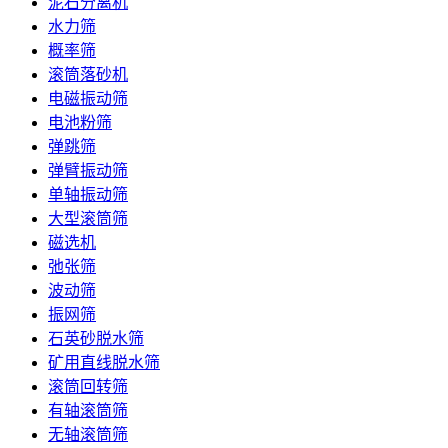
泥石分离机
水力筛
概率筛
滚筒落砂机
电磁振动筛
电池粉筛
弹跳筛
弹臂振动筛
单轴振动筛
大型滚筒筛
磁选机
弛张筛
波动筛
振网筛
石英砂脱水筛
矿用直线脱水筛
滚筒回转筛
有轴滚筒筛
无轴滚筒筛