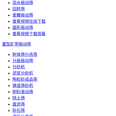
沥水振动筛
回转筛
麦糠振动筛
香蕉视频在线下载
圆形振动筛
香蕉视频下载观看
重型矿用振动筛
粉体筛分选筛
分级振动筛
分砂机
泥浆分砂机
陶粒砂成品筛
铸造筛砂机
制砂滚动筛
除土筛
盘选筛
砂石筛