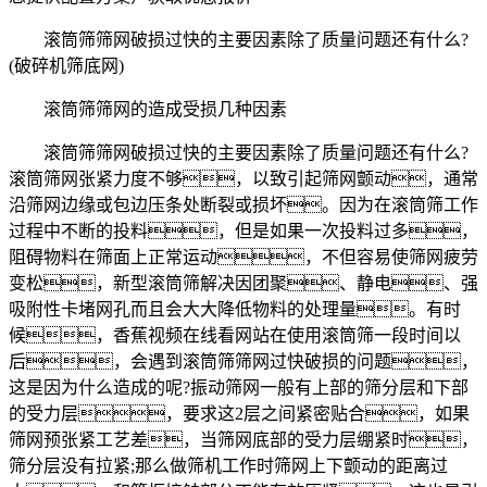
滚筒筛筛网破损过快的主要因素除了质量问题还有什么?
(破碎机筛底网)
滚筒筛筛网的造成受损几种因素
滚筒筛筛网破损过快的主要因素除了质量问题还有什么?
滚筒筛网张紧力度不够，以致引起筛网颤动，通常
沿筛网边缘或包边压条处断裂或损坏。因为在滚筒筛工作
过程中不断的投料，但是如果一次投料过多，
阻碍物料在筛面上正常运动，不但容易使筛网疲劳
变松，新型滚筒筛解决因团聚、静电、强
吸附性卡堵网孔而且会大大降低物料的处理量。有时
候，香蕉视频在线看网站在使用滚筒筛一段时间以
后，会遇到滚筒筛筛网过快破损的问题，
这是因为什么造成的呢?振动筛网一般有上部的筛分层和下部
的受力层，要求这2层之间紧密贴合，如果
筛网预张紧工艺差，当筛网底部的受力层绷紧时，
筛分层没有拉紧;那么做筛机工作时筛网上下颤动的距离过