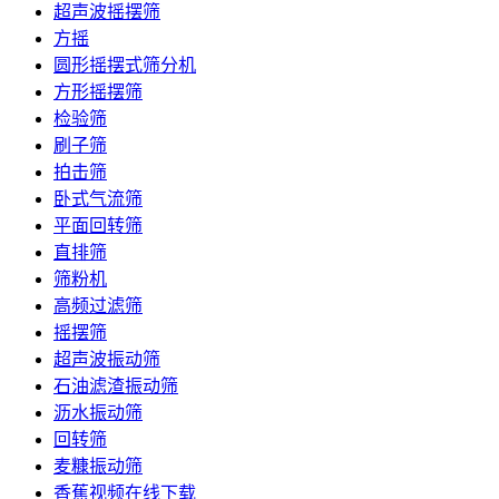
超声波摇摆筛
方摇
圆形摇摆式筛分机
方形摇摆筛
检验筛
刷子筛
拍击筛
卧式气流筛
平面回转筛
直排筛
筛粉机
高频过滤筛
摇摆筛
超声波振动筛
石油滤渣振动筛
沥水振动筛
回转筛
麦糠振动筛
香蕉视频在线下载