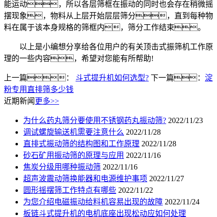
能运动，所以各层筛框在振动的同时也会存在稍微摇
摆现象，物料从上层开始层层筛分，直到每种物
料在属于该本身规格的筛框内，筛分工作结束。
以上是小编想分享给各位用户的有关顶击式振筛机工作原
理的一些内容，希望对您能有所帮助!
上一篇：
斗式提升机如何选型?
下一篇：
淀
粉专用直排筛多少钱
近期新闻
更多>>
为什么药丸筛分要使用不锈钢药丸振动筛?
2022/11/23
调试螺旋输送机需要注意什么
2022/11/28
直排式振动筛的结构图和工作原理
2022/11/28
砂石矿用振动筛的原理与应用
2022/11/16
焦炭分级用哪种振动筛
2022/11/16
超声波震动筛换能器和电源维护事项
2022/11/27
圆形摇摆筛工作特点有哪些
2022/11/22
为您介绍电磁振动给料机容易出现的故障
2022/11/24
板链斗式提升机的电机底座出现松动应如何处理