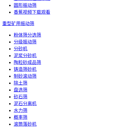
圆形振动筛
香蕉视频下载观看
重型矿用振动筛
粉体筛分选筛
分级振动筛
分砂机
泥浆分砂机
陶粒砂成品筛
铸造筛砂机
制砂滚动筛
除土筛
盘选筛
砂石筛
泥石分离机
水力筛
概率筛
滚筒落砂机