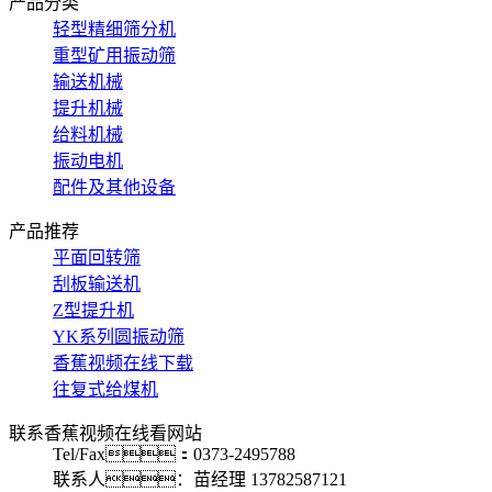
产品分类
轻型精细筛分机
重型矿用振动筛
输送机械
提升机械
给料机械
振动电机
配件及其他设备
产品推荐
平面回转筛
刮板输送机
Z型提升机
YK系列圆振动筛
香蕉视频在线下载
往复式给煤机
联系香蕉视频在线看网站
Tel/Fax：0373-2495788
联系人：苗经理 13782587121