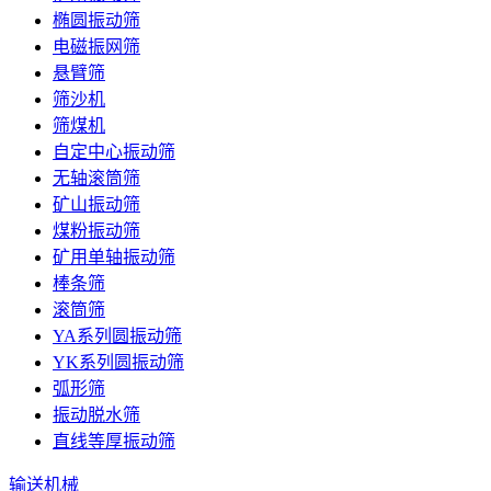
椭圆振动筛
电磁振网筛
悬臂筛
筛沙机
筛煤机
自定中心振动筛
无轴滚筒筛
矿山振动筛
煤粉振动筛
矿用单轴振动筛
棒条筛
滚筒筛
YA系列圆振动筛
YK系列圆振动筛
弧形筛
振动脱水筛
直线等厚振动筛
输送机械