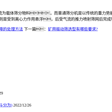
为载体筛分物料，而普通筛分机是以传统的重力势能
筛则是受到离心力作用悬浮，后受气流的推力喷射筛网后完成
障的处理方法
下一篇：
矿用振动筛选型有哪些要求?
29
斗分为)
2022/12/26