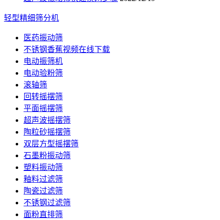
轻型精细筛分机
医药振动筛
不锈钢香蕉视频在线下载
电动振筛机
电动验粉筛
滚轴筛
回转摇摆筛
平面摇摆筛
超声波摇摆筛
陶粒砂摇摆筛
双层方型摇摆筛
石墨粉振动筛
塑料振动筛
釉料过滤筛
陶瓷过滤筛
不锈钢过滤筛
面粉直排筛