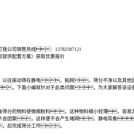
打我公司销售热线：
13782587121
您提供配置方案）
获取优惠报价
以往振动筛在静电、粘网、筛分不净以及其他因
，下面小编就针对于此类问题，为大家解答该设
筛分的物料使微细粉料，这种物料细小轻薄，容易漂
不会团聚，这样便不会产生堵网、静电现象
，后完成筛分工作。