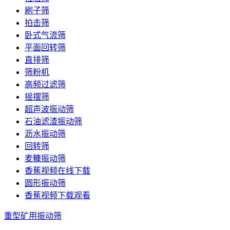
刷子筛
拍击筛
卧式气流筛
平面回转筛
直排筛
筛粉机
高频过滤筛
摇摆筛
超声波振动筛
石油滤渣振动筛
沥水振动筛
回转筛
麦糠振动筛
香蕉视频在线下载
圆形振动筛
香蕉视频下载观看
重型矿用振动筛