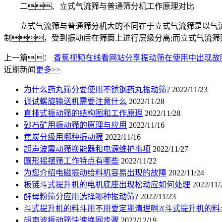
二、立式气流筛与普通筛分机工作原理对比
立式气流筛与普通筛分机大的不同在于立式气流筛是以气流
制，受到振动后在筛面上进行层级分离;而立式气流
上一篇：
香蕉视频在线看网站分享振动筛在使用中出现故
近期新闻
更多>>
为什么药丸筛分要使用不锈钢药丸振动筛?
2022/11/23
调试螺旋输送机需要注意什么
2022/11/28
直排式振动筛的结构图和工作原理
2022/11/28
砂石矿用振动筛的原理与应用
2022/11/16
焦炭分级用哪种振动筛
2022/11/16
超声波震动筛换能器和电源维护事项
2022/11/27
圆形摇摆筛工作特点有哪些
2022/11/22
为您介绍电磁振动给料机容易出现的故障
2022/11/24
板链斗式提升机的电机底座出现松动应如何处理
2022/11/
酵母粉筛分应用选择哪种振动筛?
2022/11/23
斗式提升机的料斗用不用要定期清理啊?(斗式提升机的料
超声波振动筛快速换网步骤
2022/12/19