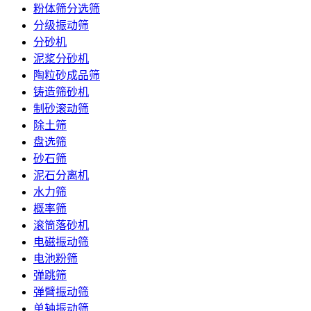
粉体筛分选筛
分级振动筛
分砂机
泥浆分砂机
陶粒砂成品筛
铸造筛砂机
制砂滚动筛
除土筛
盘选筛
砂石筛
泥石分离机
水力筛
概率筛
滚筒落砂机
电磁振动筛
电池粉筛
弹跳筛
弹臂振动筛
单轴振动筛