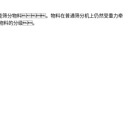
筛分物料。物料在普通筛分机上仍然受重力牵
物料的分级。