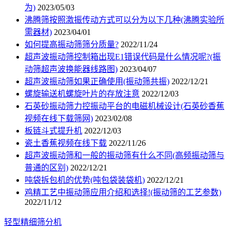
为)
2023/05/03
沸腾筛按照激振传动方式可以分为以下几种(沸腾实验所
需器材)
2023/04/01
如何提高振动筛筛分质量?
2022/11/24
超声波振动筛控制箱出现E1错误代码是什么情况呢?(振
动筛超声波换能器线路图)
2023/04/07
超声波振动筛如果正确使用(振动筛共振)
2022/12/21
螺旋输送机螺旋叶片的存放注意
2022/12/03
石英砂振动筛力控振动平台的电磁机械设计(石英砂香蕉
视频在线下载筛网)
2023/02/08
板链斗式提升机
2022/12/03
瓷土香蕉视频在线下载
2022/11/26
超声波振动筛和一般的振动筛有什么不同(高频振动筛与
普通的区别)
2022/12/21
吨袋拆包机的优势(吨包袋装袋机)
2022/12/21
鸡精工艺中振动筛应用介绍和选择!(振动筛的工艺参数)
2022/11/12
轻型精细筛分机