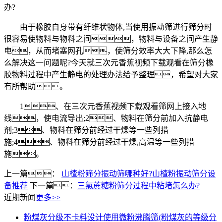
办?
由于橡胶自身带有纤维状物体,当使用振动筛进行筛分时
很容易使物料与物料之间，物料与设备之间产生静
电，从而堵塞网孔，使筛分效率大大下降,那么怎
么解决这一问题呢?今天就三次元香蕉视频下载观看在筛分橡
胶物料过程中产生静电的处理办法给予整理，希望对大家
有所帮助。
1、在三次元香蕉视频下载观看筛网上接入地
线，使电流导出;2、物料在筛分前加入抗静电
剂;3、物料在筛分前经过干燥等一些列措
施;4、物料在筛分前经过干燥,高温等一些列措
施。
上一篇：
山楂粉筛分振动筛哪种好?山楂粉振动筛分设
备推荐
下一篇：
三氯蔗糖粉筛分过程中粘堵怎么办?
近期新闻
更多>>
粉煤灰分级不卡料设计使用微粉沸腾筛(粉煤灰的等级分