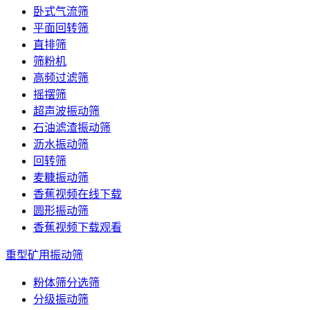
卧式气流筛
平面回转筛
直排筛
筛粉机
高频过滤筛
摇摆筛
超声波振动筛
石油滤渣振动筛
沥水振动筛
回转筛
麦糠振动筛
香蕉视频在线下载
圆形振动筛
香蕉视频下载观看
重型矿用振动筛
粉体筛分选筛
分级振动筛