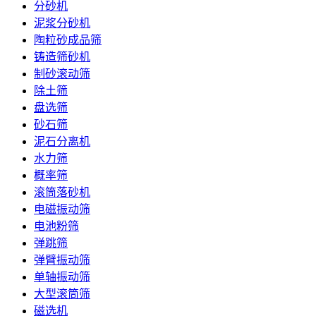
分砂机
泥浆分砂机
陶粒砂成品筛
铸造筛砂机
制砂滚动筛
除土筛
盘选筛
砂石筛
泥石分离机
水力筛
概率筛
滚筒落砂机
电磁振动筛
电池粉筛
弹跳筛
弹臂振动筛
单轴振动筛
大型滚筒筛
磁选机